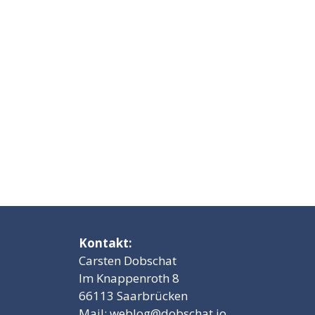
Kontakt:
Carsten Dobschat
Im Knappenroth 8
66113 Saarbrücken
Mail:
weblog@dobschat.io