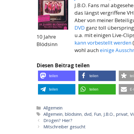
J.B.O. Fans mal abgesehe
das längst vergriffene VH
Aber von meiner Beteilig
DVD
ganz toll überspringe
u.a. mit einigen Live-Cl
10 Jahre
kann vorbestellt werden
(
Blödsinn
wohl auch
einige Aussch
Diesen Beitrag teilen
teilen
teilen
te
teilen
teilen
E-
Kategorien
Allgemein
Schlagwörter
Allgemein
,
blödsinn
,
dvd
,
Fun
,
J.B.O.
,
privat
,
V
Drogen? Hier?
Mitschreiber gesucht