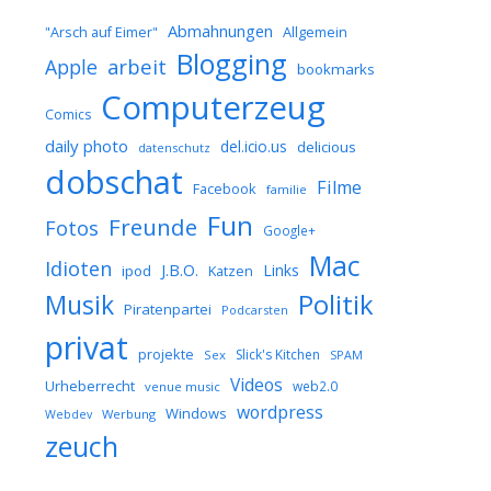
Abmahnungen
Allgemein
"Arsch auf Eimer"
Blogging
arbeit
Apple
bookmarks
Computerzeug
Comics
daily photo
del.icio.us
delicious
datenschutz
dobschat
Filme
Facebook
familie
Fun
Freunde
Fotos
Google+
Mac
Idioten
J.B.O.
Links
ipod
Katzen
Musik
Politik
Piratenpartei
Podcarsten
privat
projekte
Slick's Kitchen
Sex
SPAM
Videos
Urheberrecht
web2.0
venue music
wordpress
Windows
Werbung
Webdev
zeuch