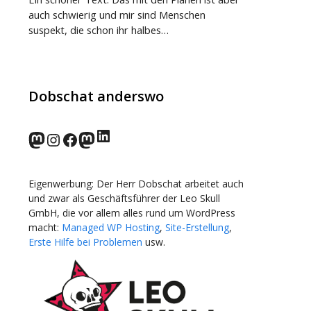
auch schwierig und mir sind Menschen
suspekt, die schon ihr halbes…
Dobschat anderswo
LinkedIn
norden.social
Instagram
Facebook
wp-punks.social
Eigenwerbung: Der Herr Dobschat arbeitet auch
und zwar als Geschäftsführer der Leo Skull
GmbH, die vor allem alles rund um WordPress
macht:
Managed WP Hosting
,
Site-Erstellung
,
Erste Hilfe bei Problemen
usw.