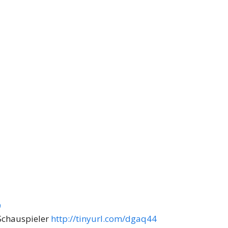
9
 Schauspieler
http://tinyurl.com/dgaq44