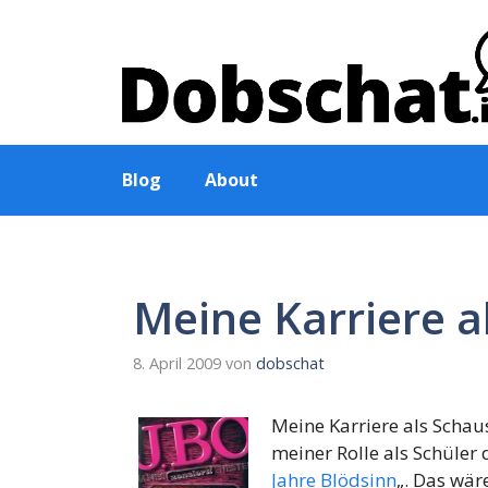
Zum
Inhalt
springen
Blog
About
Meine Karriere a
8. April 2009
von
dobschat
Meine Karriere als Schau
meiner Rolle als Schüler 
Jahre Blödsinn
„. Das wär