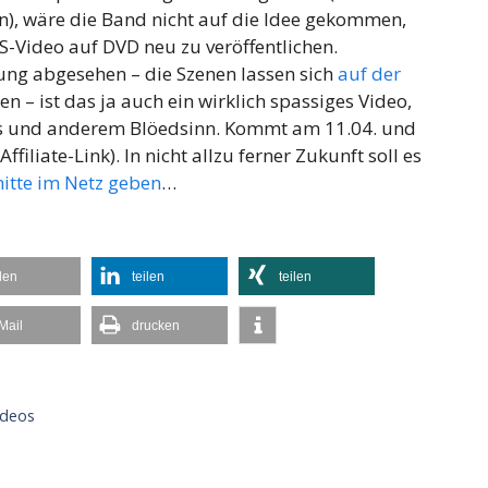
n), wäre die Band nicht auf die Idee gekommen,
S-Video auf DVD neu zu veröffentlichen.
ung abgesehen – die Szenen lassen sich
auf der
n – ist das ja auch ein wirklich spassiges Video,
ips und anderem Blöedsinn. Kommt am 11.04. und
Affiliate-Link).
In nicht allzu ferner Zukunft soll es
nitte im Netz geben
…
ilen
teilen
teilen
Mail
drucken
ideos