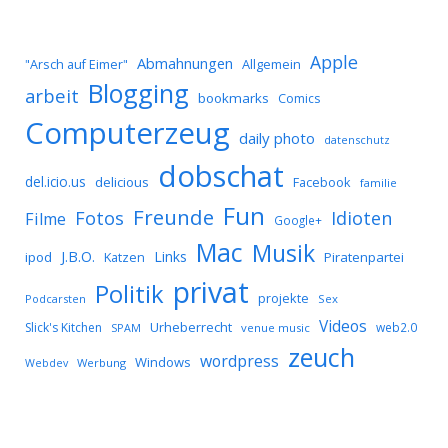
Apple
Abmahnungen
Allgemein
"Arsch auf Eimer"
Blogging
arbeit
bookmarks
Comics
Computerzeug
daily photo
datenschutz
dobschat
del.icio.us
delicious
Facebook
familie
Fun
Freunde
Idioten
Fotos
Filme
Google+
Mac
Musik
J.B.O.
Links
ipod
Katzen
Piratenpartei
privat
Politik
projekte
Podcarsten
Sex
Videos
Urheberrecht
Slick's Kitchen
web2.0
SPAM
venue music
zeuch
wordpress
Windows
Werbung
Webdev