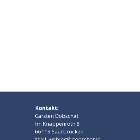
Kontakt:
Carsten Dobschat
Im Knappenroth 8
66113 Saarbrücken
Mail:
weblog@dobschat.io