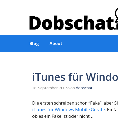
Zum
Inhalt
springen
Blog
About
iTunes für Wind
28. September 2005
von
dobschat
Die ersten schreiben schon “Fake”, aber 
iTunes für Windows Mobile Geräte
. Einf
ob es ein Fake ist oder nicht…