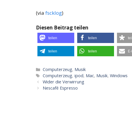
(via
fscklog
)
Diesen Beitrag teilen
teilen
teilen
te
teilen
teilen
E-
Kategorien
Computerzeug
,
Musik
Schlagwörter
Computerzeug
,
ipod
,
Mac
,
Musik
,
Windows
Wider die Verwirrung
Nescafé Espresso