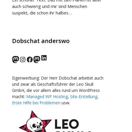
auch schwierig und mir sind Menschen
suspekt, die schon ihr halbes…
Dobschat anderswo
LinkedIn
norden.social
Instagram
Facebook
wp-punks.social
Eigenwerbung: Der Herr Dobschat arbeitet auch
und zwar als Geschäftsführer der Leo Skull
GmbH, die vor allem alles rund um WordPress
macht:
Managed WP Hosting
,
Site-Erstellung
,
Erste Hilfe bei Problemen
usw.