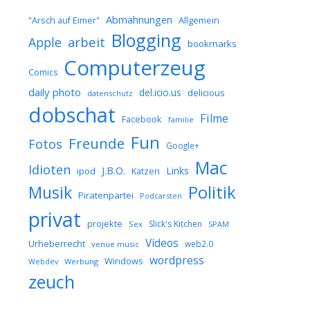
Abmahnungen
Allgemein
"Arsch auf Eimer"
Blogging
arbeit
Apple
bookmarks
Computerzeug
Comics
daily photo
del.icio.us
delicious
datenschutz
dobschat
Filme
Facebook
familie
Fun
Freunde
Fotos
Google+
Mac
Idioten
J.B.O.
Links
ipod
Katzen
Musik
Politik
Piratenpartei
Podcarsten
privat
projekte
Slick's Kitchen
Sex
SPAM
Videos
Urheberrecht
web2.0
venue music
wordpress
Windows
Werbung
Webdev
zeuch