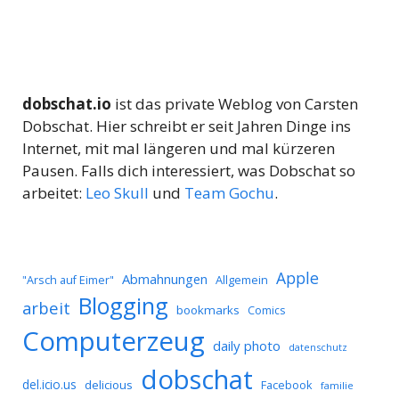
dobschat.io
ist das private Weblog von Carsten
Dobschat. Hier schreibt er seit Jahren Dinge ins
Internet, mit mal längeren und mal kürzeren
Pausen. Falls dich interessiert, was Dobschat so
arbeitet:
Leo Skull
und
Team Gochu
.
Apple
Abmahnungen
Allgemein
"Arsch auf Eimer"
Blogging
arbeit
bookmarks
Comics
Computerzeug
daily photo
datenschutz
dobschat
del.icio.us
delicious
Facebook
familie