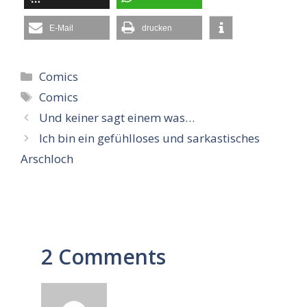
E-Mail
drucken
Kategorien
Comics
Schlagwörter
Comics
Und keiner sagt einem was…
Ich bin ein gefühlloses und sarkastisches
Arschloch
2 Comments