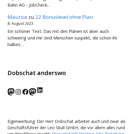
Bahn AG - JobCheck…
Maurice
zu
22 Bonuslevel ohne Plan
8. August 2023
Ein schöner Text. Das mit den Plänen ist aber auch
schwierig und mir sind Menschen suspekt, die schon ihr
halbes…
Dobschat anderswo
LinkedIn
norden.social
Instagram
Facebook
wp-punks.social
Eigenwerbung: Der Herr Dobschat arbeitet auch und zwar als
Geschäftsführer der Leo Skull GmbH, die vor allem alles rund
um WordPress macht:
Managed WP Hosting
,
Site-Erstellung
,