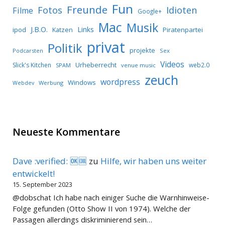
Fun
Freunde
Idioten
Fotos
Filme
Google+
Mac
Musik
J.B.O.
Links
ipod
Katzen
Piratenpartei
privat
Politik
projekte
Podcarsten
Sex
Videos
Urheberrecht
Slick's Kitchen
web2.0
SPAM
venue music
zeuch
wordpress
Windows
Werbung
Webdev
Neueste Kommentare
Dave :verified: 🆗🆒
zu
Hilfe, wir haben uns weiter
entwickelt!
15. September 2023
@dobschat Ich habe nach einiger Suche die Warnhinweise-
Folge gefunden (Otto Show II von 1974). Welche der
Passagen allerdings diskriminierend sein…