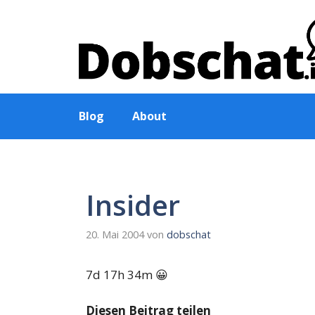
Zum
Inhalt
springen
Blog
About
Insider
20. Mai 2004
von
dobschat
7d 17h 34m 😀
Diesen Beitrag teilen