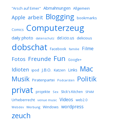
Abmahnungen
Allgemein
"Arsch auf Eimer"
Blogging
arbeit
Apple
bookmarks
Computerzeug
Comics
daily photo
del.icio.us
delicious
datenschutz
dobschat
Filme
Facebook
familie
Fun
Freunde
Fotos
Google+
Mac
Idioten
J.B.O.
Links
ipod
Katzen
Musik
Politik
Piratenpartei
Podcarsten
privat
projekte
Slick's Kitchen
Sex
SPAM
Videos
Urheberrecht
web2.0
venue music
wordpress
Windows
Werbung
Webdev
zeuch