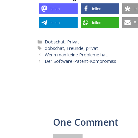
teilen
teilen
te
teilen
teilen
E-
Kategorien
Dobschat
,
Privat
Schlagwörter
dobschat
,
Freunde
,
privat
Wenn man keine Probleme hat…
Der Software-Patent-Kompromiss
One Comment