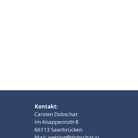
Kontakt:
Carsten Dobschat
Im Knappenroth 8
66113 Saarbrücken
Mail:
weblog@dobschat.io