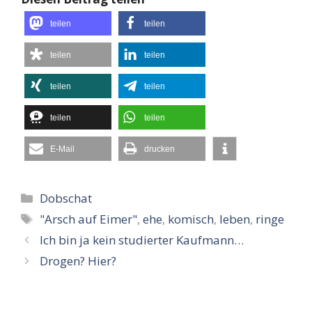
teilen
teilen
teilen
teilen
teilen
teilen
teilen
teilen
E-Mail
drucken
Kategorien
Dobschat
Schlagwörter
"Arsch auf Eimer"
,
ehe
,
komisch
,
leben
,
ringe
Ich bin ja kein studierter Kaufmann…
Drogen? Hier?