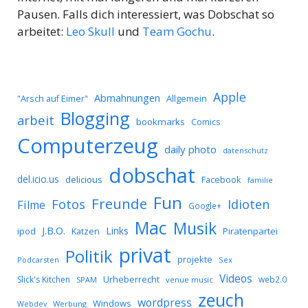
Pausen. Falls dich interessiert, was Dobschat so
arbeitet:
Leo Skull
und
Team Gochu
.
Apple
Abmahnungen
Allgemein
"Arsch auf Eimer"
Blogging
arbeit
bookmarks
Comics
Computerzeug
daily photo
datenschutz
dobschat
del.icio.us
delicious
Facebook
familie
Fun
Freunde
Idioten
Fotos
Filme
Google+
Mac
Musik
J.B.O.
Links
ipod
Katzen
Piratenpartei
privat
Politik
projekte
Podcarsten
Sex
Videos
Urheberrecht
Slick's Kitchen
web2.0
SPAM
venue music
zeuch
wordpress
Windows
Werbung
Webdev