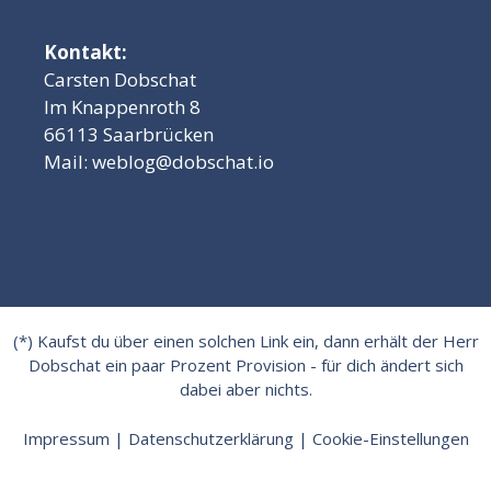
Kontakt:
Carsten Dobschat
Im Knappenroth 8
66113 Saarbrücken
Mail:
weblog@dobschat.io
(*) Kaufst du über einen solchen Link ein, dann erhält der Herr
Dobschat ein paar Prozent Provision - für dich ändert sich
dabei aber nichts.
Impressum
|
Datenschutzerklärung
|
Cookie-Einstellungen