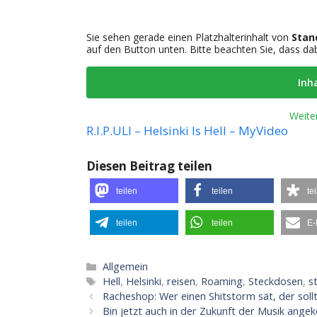
Sie sehen gerade einen Platzhalterinhalt von
Stan
auf den Button unten. Bitte beachten Sie, dass d
Inh
Weite
R.I.P.ULI – Helsinki Is Hell – MyVideo
Diesen Beitrag teilen
teilen
teilen
te
teilen
teilen
E-
Kategorien
Allgemein
Schlagwörter
Hell
,
Helsinki
,
reisen
,
Roaming
,
Steckdosen
,
s
Racheshop: Wer einen Shitstorm sät, der sol
Bin jetzt auch in der Zukunft der Musik ang