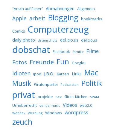
Abmahnungen
Allgemein
"Arsch auf Eimer"
Blogging
arbeit
Apple
bookmarks
Computerzeug
Comics
daily photo
del.icio.us
delicious
datenschutz
dobschat
Filme
Facebook
familie
Fun
Freunde
Fotos
Google+
Mac
Idioten
J.B.O.
Links
ipod
Katzen
Musik
Politik
Piratenpartei
Podcarsten
privat
projekte
Slick's Kitchen
Sex
SPAM
Videos
Urheberrecht
web2.0
venue music
wordpress
Windows
Werbung
Webdev
zeuch