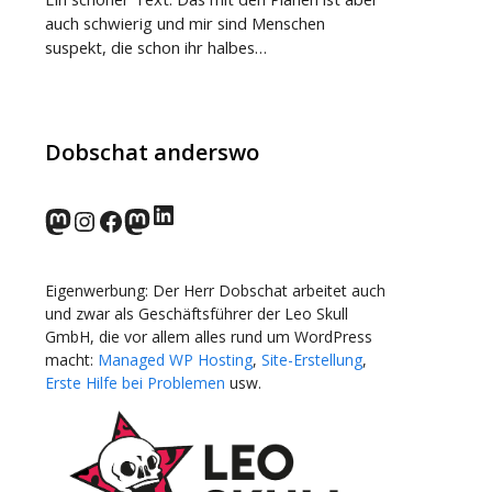
auch schwierig und mir sind Menschen
suspekt, die schon ihr halbes…
Dobschat anderswo
LinkedIn
norden.social
Instagram
Facebook
wp-punks.social
Eigenwerbung: Der Herr Dobschat arbeitet auch
und zwar als Geschäftsführer der Leo Skull
GmbH, die vor allem alles rund um WordPress
macht:
Managed WP Hosting
,
Site-Erstellung
,
Erste Hilfe bei Problemen
usw.