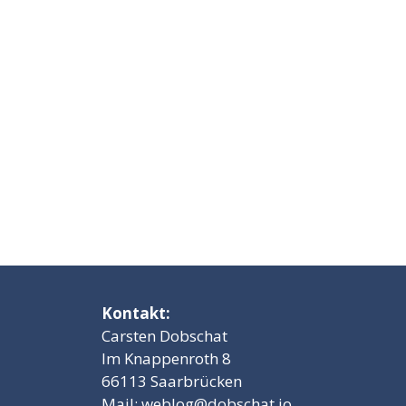
Kontakt:
Carsten Dobschat
Im Knappenroth 8
66113 Saarbrücken
Mail:
weblog@dobschat.io