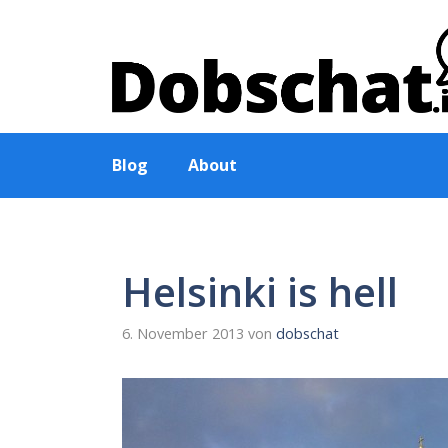
Zum
Inhalt
springen
Blog
About
Helsinki is hell
6. November 2013
von
dobschat