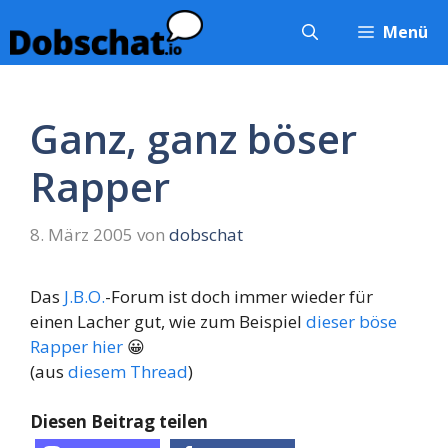
Zum
Menü
Inhalt
springen
Ganz, ganz böser
Rapper
8. März 2005
von
dobschat
Das
J.B.O.
-Forum ist doch immer wieder für
einen Lacher gut, wie zum Beispiel
dieser böse
Rapper hier
😀
(aus
diesem Thread
)
Diesen Beitrag teilen