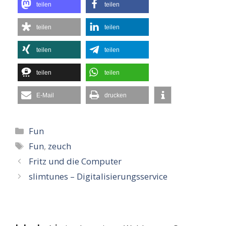
teilen
teilen
teilen
teilen
teilen
teilen
teilen
teilen
E-Mail
drucken
Kategorien
Fun
Schlagwörter
Fun
,
zeuch
Fritz und die Computer
slimtunes – Digitalisierungsservice