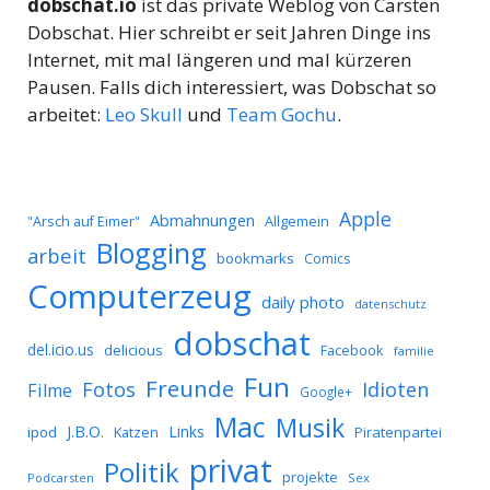
dobschat.io
ist das private Weblog von Carsten
Dobschat. Hier schreibt er seit Jahren Dinge ins
Internet, mit mal längeren und mal kürzeren
Pausen. Falls dich interessiert, was Dobschat so
arbeitet:
Leo Skull
und
Team Gochu
.
Apple
Abmahnungen
Allgemein
"Arsch auf Eimer"
Blogging
arbeit
bookmarks
Comics
Computerzeug
daily photo
datenschutz
dobschat
del.icio.us
delicious
Facebook
familie
Fun
Freunde
Idioten
Fotos
Filme
Google+
Mac
Musik
J.B.O.
Links
ipod
Katzen
Piratenpartei
privat
Politik
projekte
Podcarsten
Sex