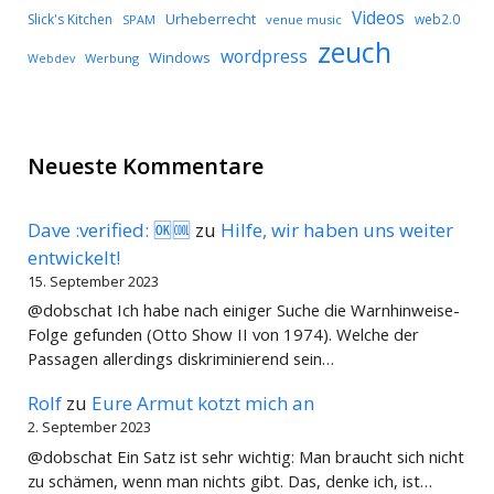
Videos
Urheberrecht
Slick's Kitchen
web2.0
SPAM
venue music
zeuch
wordpress
Windows
Werbung
Webdev
Neueste Kommentare
Dave :verified: 🆗🆒
zu
Hilfe, wir haben uns weiter
entwickelt!
15. September 2023
@dobschat Ich habe nach einiger Suche die Warnhinweise-
Folge gefunden (Otto Show II von 1974). Welche der
Passagen allerdings diskriminierend sein…
Rolf
zu
Eure Armut kotzt mich an
2. September 2023
@dobschat Ein Satz ist sehr wichtig: Man braucht sich nicht
zu schämen, wenn man nichts gibt. Das, denke ich, ist…