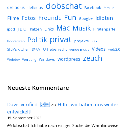
dobschat
del.icio.us
delicious
Facebook
familie
Fun
Freunde
Idioten
Fotos
Filme
Google+
Mac
Musik
J.B.O.
Links
ipod
Katzen
Piratenpartei
privat
Politik
projekte
Podcarsten
Sex
Videos
Urheberrecht
Slick's Kitchen
web2.0
SPAM
venue music
zeuch
wordpress
Windows
Werbung
Webdev
Neueste Kommentare
Dave :verified: 🆗🆒
zu
Hilfe, wir haben uns weiter
entwickelt!
15. September 2023
@dobschat Ich habe nach einiger Suche die Warnhinweise-