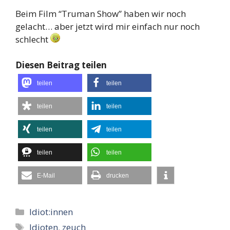
Beim Film “Truman Show” haben wir noch
gelacht… aber jetzt wird mir einfach nur noch
schlecht
Diesen Beitrag teilen
teilen
teilen
teilen
teilen
teilen
teilen
teilen
teilen
E-Mail
drucken
Kategorien
Idiot:innen
Schlagwörter
Idioten
,
zeuch