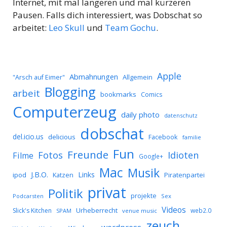
Internet, mit mal längeren und mal kürzeren
Pausen. Falls dich interessiert, was Dobschat so
arbeitet:
Leo Skull
und
Team Gochu
.
Apple
Abmahnungen
Allgemein
"Arsch auf Eimer"
Blogging
arbeit
bookmarks
Comics
Computerzeug
daily photo
datenschutz
dobschat
del.icio.us
delicious
Facebook
familie
Fun
Freunde
Idioten
Fotos
Filme
Google+
Mac
Musik
J.B.O.
Links
ipod
Katzen
Piratenpartei
privat
Politik
projekte
Podcarsten
Sex
Videos
Urheberrecht
Slick's Kitchen
web2.0
SPAM
venue music
zeuch