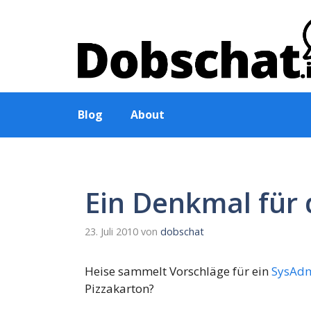
Zum
Inhalt
springen
Blog
About
Ein Denkmal für 
23. Juli 2010
von
dobschat
Heise sammelt Vorschläge für ein
SysAd
Pizzakarton?