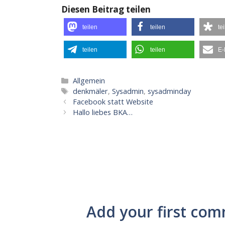
Diesen Beitrag teilen
teilen
teilen
te
teilen
teilen
E-
Kategorien
Allgemein
Schlagwörter
denkmäler
,
Sysadmin
,
sysadminday
Facebook statt Website
Hallo liebes BKA…
Add your first com