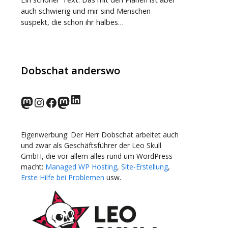
auch schwierig und mir sind Menschen
suspekt, die schon ihr halbes…
Dobschat anderswo
LinkedIn
norden.social
Instagram
Facebook
wp-punks.social
Eigenwerbung: Der Herr Dobschat arbeitet auch
und zwar als Geschäftsführer der Leo Skull
GmbH, die vor allem alles rund um WordPress
macht:
Managed WP Hosting
,
Site-Erstellung
,
Erste Hilfe bei Problemen
usw.