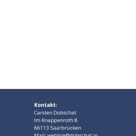
Kontakt:
Carsten Dobschat
Im Knappenroth 8
66113 Saarbrücken
Mail:
weblog@dobschat.io