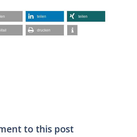
ilen
teilen
teilen
Mail
drucken
ment to this post