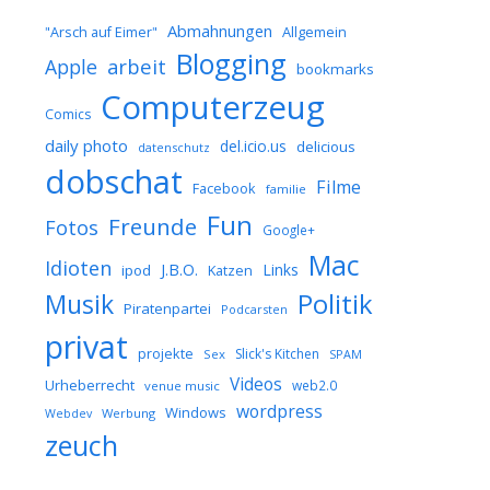
Abmahnungen
Allgemein
"Arsch auf Eimer"
Blogging
arbeit
Apple
bookmarks
Computerzeug
Comics
daily photo
del.icio.us
delicious
datenschutz
dobschat
Filme
Facebook
familie
Fun
Freunde
Fotos
Google+
Mac
Idioten
J.B.O.
Links
ipod
Katzen
Musik
Politik
Piratenpartei
Podcarsten
privat
projekte
Slick's Kitchen
Sex
SPAM
Videos
Urheberrecht
web2.0
venue music
wordpress
Windows
Werbung
Webdev
zeuch