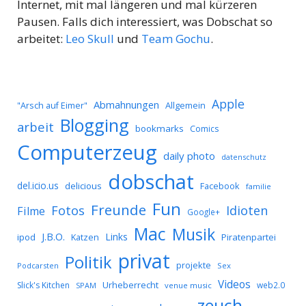
Internet, mit mal längeren und mal kürzeren
Pausen. Falls dich interessiert, was Dobschat so
arbeitet:
Leo Skull
und
Team Gochu
.
Apple
Abmahnungen
Allgemein
"Arsch auf Eimer"
Blogging
arbeit
bookmarks
Comics
Computerzeug
daily photo
datenschutz
dobschat
del.icio.us
delicious
Facebook
familie
Fun
Freunde
Idioten
Fotos
Filme
Google+
Mac
Musik
J.B.O.
Links
ipod
Katzen
Piratenpartei
privat
Politik
projekte
Podcarsten
Sex
Videos
Urheberrecht
Slick's Kitchen
web2.0
SPAM
venue music
zeuch