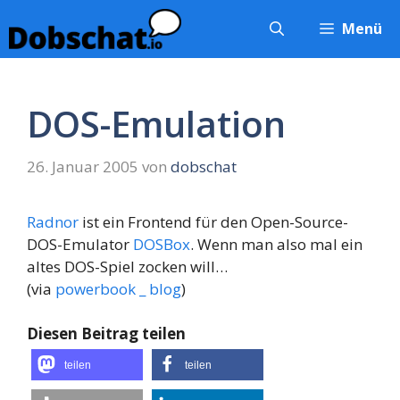
Zum
Menü
Inhalt
springen
DOS-Emulation
26. Januar 2005
von
dobschat
Radnor
ist ein Frontend für den Open-Source-
DOS-Emulator
DOSBox
. Wenn man also mal ein
altes DOS-Spiel zocken will…
(via
powerbook _ blog
)
Diesen Beitrag teilen
teilen
teilen