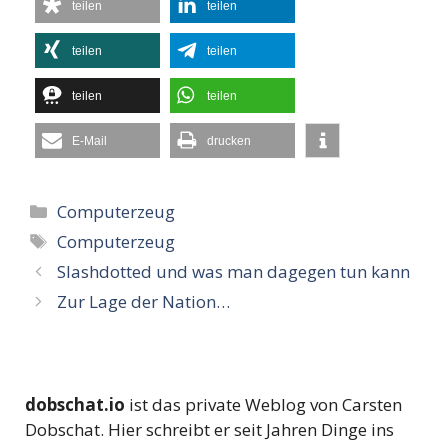
teilen
teilen
teilen
teilen
teilen
teilen
E-Mail
drucken
Kategorien
Computerzeug
Schlagwörter
Computerzeug
Slashdotted und was man dagegen tun kann
Zur Lage der Nation…
dobschat.io
ist das private Weblog von Carsten
Dobschat. Hier schreibt er seit Jahren Dinge ins