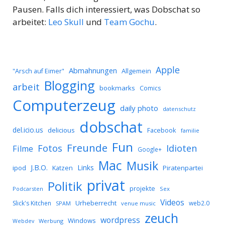
Pausen. Falls dich interessiert, was Dobschat so
arbeitet:
Leo Skull
und
Team Gochu
.
Apple
Abmahnungen
Allgemein
"Arsch auf Eimer"
Blogging
arbeit
bookmarks
Comics
Computerzeug
daily photo
datenschutz
dobschat
del.icio.us
delicious
Facebook
familie
Fun
Freunde
Idioten
Fotos
Filme
Google+
Mac
Musik
J.B.O.
Links
ipod
Katzen
Piratenpartei
privat
Politik
projekte
Podcarsten
Sex
Videos
Urheberrecht
Slick's Kitchen
web2.0
SPAM
venue music
zeuch
wordpress
Windows
Werbung
Webdev