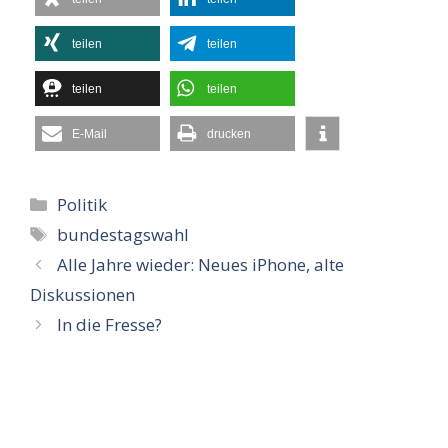
teilen
teilen
teilen
teilen
E-Mail
drucken
Kategorien
Politik
Schlagwörter
bundestagswahl
Alle Jahre wieder: Neues iPhone, alte
Diskussionen
In die Fresse?