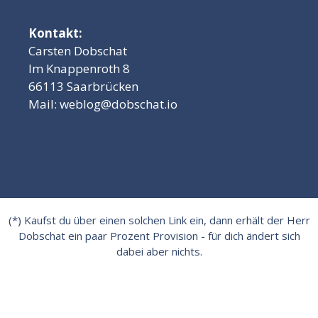
Kontakt:
Carsten Dobschat
Im Knappenroth 8
66113 Saarbrücken
Mail:
weblog@dobschat.io
(*) Kaufst du über einen solchen Link ein, dann erhält der Herr
Dobschat ein paar Prozent Provision - für dich ändert sich
dabei aber nichts.
Impressum
|
Datenschutzerklärung
|
Cookie-Einstellungen