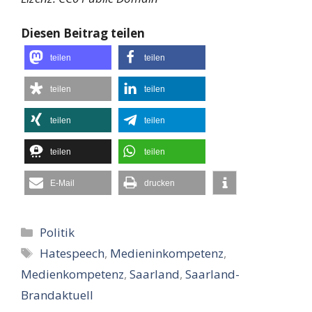
Diesen Beitrag teilen
teilen
teilen
teilen
teilen
teilen
teilen
teilen
teilen
E-Mail
drucken
Kategorien
Politik
Schlagwörter
Hatespeech
,
Medieninkompetenz
,
Medienkompetenz
,
Saarland
,
Saarland-
Brandaktuell