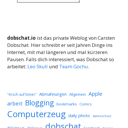
dobschat.io
ist das private Weblog von Carsten
Dobschat. Hier schreibt er seit Jahren Dinge ins
Internet, mit mal längeren und mal kürzeren
Pausen. Falls dich interessiert, was Dobschat so
arbeitet:
Leo Skull
und
Team Gochu
.
Apple
Abmahnungen
Allgemein
"Arsch auf Eimer"
Blogging
arbeit
bookmarks
Comics
Computerzeug
daily photo
datenschutz
dobschat
del.icio.us