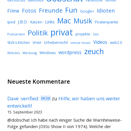
delicious
Facebook
familie
Fun
Freunde
Idioten
Fotos
Filme
Google+
Mac
Musik
J.B.O.
Links
ipod
Katzen
Piratenpartei
privat
Politik
projekte
Podcarsten
Sex
Videos
Urheberrecht
Slick's Kitchen
web2.0
SPAM
venue music
zeuch
wordpress
Windows
Werbung
Webdev
Neueste Kommentare
Dave :verified: 🆗🆒
zu
Hilfe, wir haben uns weiter
entwickelt!
15. September 2023
@dobschat Ich habe nach einiger Suche die Warnhinweise-
Folge gefunden (Otto Show II von 1974). Welche der