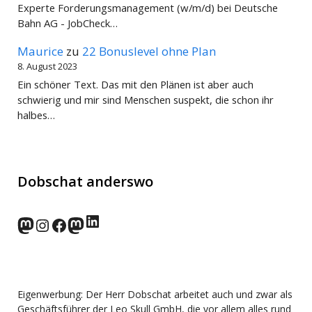
Experte Forderungsmanagement (w/m/d) bei Deutsche
Bahn AG - JobCheck…
Maurice
zu
22 Bonuslevel ohne Plan
8. August 2023
Ein schöner Text. Das mit den Plänen ist aber auch
schwierig und mir sind Menschen suspekt, die schon ihr
halbes…
Dobschat anderswo
LinkedIn
norden.social
Instagram
Facebook
wp-punks.social
Eigenwerbung: Der Herr Dobschat arbeitet auch und zwar als
Geschäftsführer der Leo Skull GmbH, die vor allem alles rund