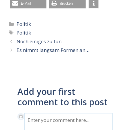
E-Mail
drucken
Kategorien
Politik
Schlagwörter
Politik
Noch einiges zu tun…
Es nimmt langsam Formen an…
Add your first
comment to this post