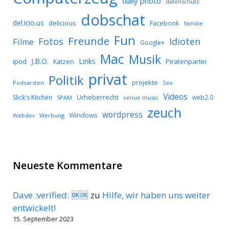
daily photo
datenschutz
dobschat
del.icio.us
delicious
Facebook
familie
Fun
Freunde
Idioten
Fotos
Filme
Google+
Mac
Musik
J.B.O.
Links
ipod
Katzen
Piratenpartei
privat
Politik
projekte
Podcarsten
Sex
Videos
Urheberrecht
Slick's Kitchen
web2.0
SPAM
venue music
zeuch
wordpress
Windows
Werbung
Webdev
Neueste Kommentare
Dave :verified: 🆗🆒
zu
Hilfe, wir haben uns weiter
entwickelt!
15. September 2023