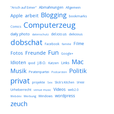
Abmahnungen
Allgemein
"Arsch auf Eimer"
Blogging
arbeit
Apple
bookmarks
Computerzeug
Comics
daily photo
del.icio.us
delicious
datenschutz
dobschat
Filme
Facebook
familie
Fun
Freunde
Fotos
Google+
Mac
Idioten
J.B.O.
Links
ipod
Katzen
Musik
Politik
Piratenpartei
Podcarsten
privat
projekte
Slick's Kitchen
Sex
SPAM
Videos
Urheberrecht
web2.0
venue music
wordpress
Windows
Werbung
Webdev
zeuch