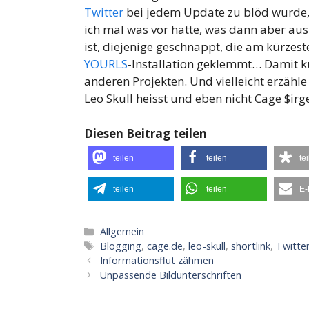
Twitter
bei jedem Update zu blöd wurde,
ich mal was vor hatte, was dann aber a
ist, diejenige geschnappt, die am kürzes
YOURLS
-Installation geklemmt… Damit kü
anderen Projekten. Und vielleicht erzäh
Leo Skull heisst und eben nicht Cage $ir
Diesen Beitrag teilen
teilen
teilen
te
teilen
teilen
E-
Kategorien
Allgemein
Schlagwörter
Blogging
,
cage.de
,
leo-skull
,
shortlink
,
Twitte
Informationsflut zähmen
Unpassende Bildunterschriften