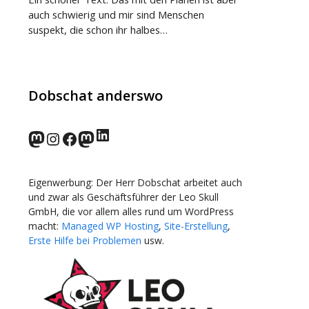
auch schwierig und mir sind Menschen
suspekt, die schon ihr halbes…
Dobschat anderswo
LinkedIn
norden.social
Instagram
Facebook
wp-punks.social
Eigenwerbung: Der Herr Dobschat arbeitet auch
und zwar als Geschäftsführer der Leo Skull
GmbH, die vor allem alles rund um WordPress
macht:
Managed WP Hosting
,
Site-Erstellung
,
Erste Hilfe bei Problemen
usw.