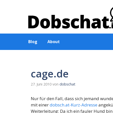
Zum
Inhalt
springen
Blog
About
cage.de
27. Juni 2010
von
dobschat
Nur für den Fall, dass sich jemand wunde
mit einer
dobsch.at-Kurz-Adresse
angekün
Weiterleitung: Da ich ein fauler Hund b