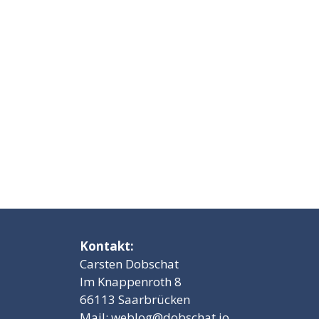
Kontakt:
Carsten Dobschat
Im Knappenroth 8
66113 Saarbrücken
Mail:
weblog@dobschat.io