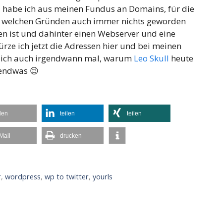
 habe ich aus meinen Fundus an Domains, für die
us welchen Gründen auch immer nichts geworden
ten ist und dahinter einen Webserver und eine
rze ich jetzt die Adressen hier und bei meinen
le ich auch irgendwann mal, warum
Leo Skull
heute
gendwas 😉
ilen
teilen
teilen
Mail
drucken
r
,
wordpress
,
wp to twitter
,
yourls