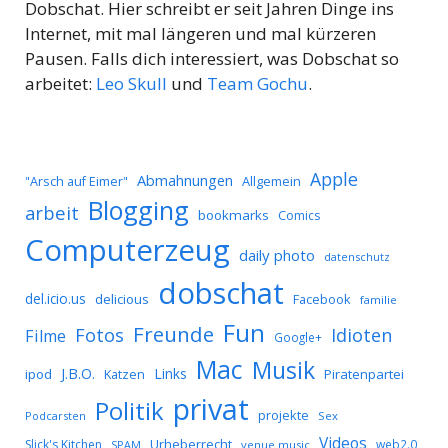
Dobschat. Hier schreibt er seit Jahren Dinge ins
Internet, mit mal längeren und mal kürzeren
Pausen. Falls dich interessiert, was Dobschat so
arbeitet:
Leo Skull
und
Team Gochu
.
Apple
Abmahnungen
Allgemein
"Arsch auf Eimer"
Blogging
arbeit
bookmarks
Comics
Computerzeug
daily photo
datenschutz
dobschat
del.icio.us
delicious
Facebook
familie
Fun
Freunde
Idioten
Fotos
Filme
Google+
Mac
Musik
J.B.O.
Links
ipod
Katzen
Piratenpartei
privat
Politik
projekte
Podcarsten
Sex
Videos
Urheberrecht
Slick's Kitchen
web2.0
SPAM
venue music