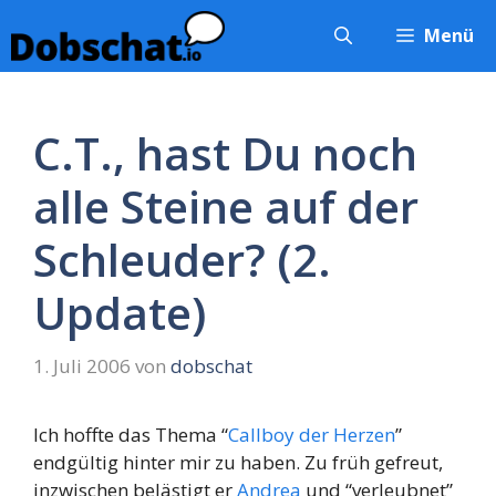
Zum
Menü
Inhalt
springen
C.T., hast Du noch
alle Steine auf der
Schleuder? (2.
Update)
1. Juli 2006
von
dobschat
Ich hoffte das Thema “
Callboy der Herzen
”
endgültig hinter mir zu haben. Zu früh gefreut,
inzwischen belästigt er
Andrea
und “verleubnet”