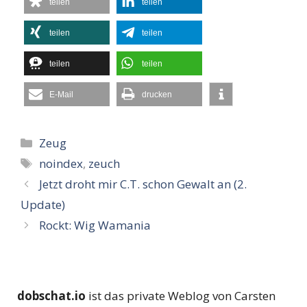
teilen
teilen
teilen
teilen
teilen
teilen
E-Mail
drucken
Kategorien
Zeug
Schlagwörter
noindex
,
zeuch
Jetzt droht mir C.T. schon Gewalt an (2.
Update)
Rockt: Wig Wamania
dobschat.io
ist das private Weblog von Carsten