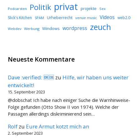
privat
Politik
projekte
Podcarsten
Sex
Videos
Urheberrecht
Slick's Kitchen
web2.0
SPAM
venue music
zeuch
wordpress
Windows
Werbung
Webdev
Neueste Kommentare
Dave :verified: 🆗🆒
zu
Hilfe, wir haben uns weiter
entwickelt!
15. September 2023
@dobschat Ich habe nach einiger Suche die Warnhinweise-
Folge gefunden (Otto Show II von 1974). Welche der
Passagen allerdings diskriminierend sein…
Rolf
zu
Eure Armut kotzt mich an
2. September 2023