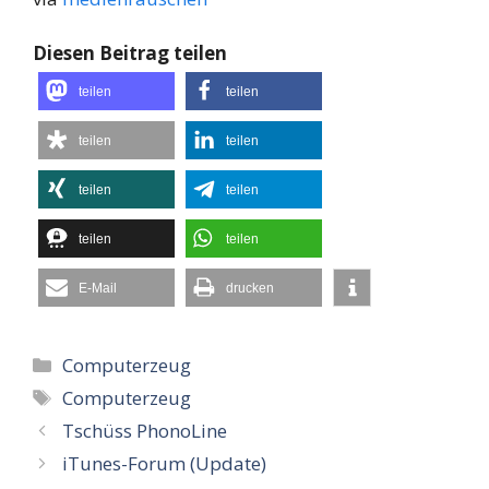
Diesen Beitrag teilen
teilen
teilen
teilen
teilen
teilen
teilen
teilen
teilen
E-Mail
drucken
Kategorien
Computerzeug
Schlagwörter
Computerzeug
Tschüss PhonoLine
iTunes-Forum (Update)