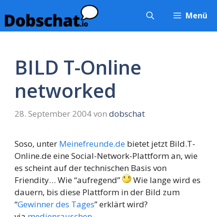
Zum
Menü
Inhalt
springen
BILD T-Online
networked
28. September 2004
von
dobschat
Soso, unter
Meinefreunde.de
bietet jetzt Bild.T-
Online.de eine Social-Network-Plattform an, wie
es scheint auf der technischen Basis von
Friendity… Wie “aufregend”
Wie lange wird es
dauern, bis diese Plattform in der Bild zum
“
Gewinner des Tages
” erklärt wird?
via
medienrauschen