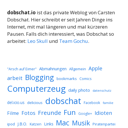
dobschat.io
ist das private Weblog von Carsten
Dobschat. Hier schreibt er seit Jahren Dinge ins
Internet, mit mal längeren und mal kürzeren
Pausen. Falls dich interessiert, was Dobschat so
arbeitet:
Leo Skull
und
Team Gochu
.
Apple
Abmahnungen
Allgemein
"Arsch auf Eimer"
Blogging
arbeit
bookmarks
Comics
Computerzeug
daily photo
datenschutz
dobschat
del.icio.us
delicious
Facebook
familie
Fun
Freunde
Idioten
Fotos
Filme
Google+
Mac
Musik
J.B.O.
Links
ipod
Katzen
Piratenpartei