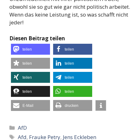
obwohl sie so gut wie gar nicht politisch arbeitet.
Wenn das keine Leistung ist, so was schafft nicht
jeder!
Diesen Beitrag teilen
teilen
teilen
teilen
teilen
teilen
teilen
teilen
teilen
E-Mail
drucken
Kategorien
AfD
Schlagwörter
Afd
,
Frauke Petry
,
Jens Eckleben