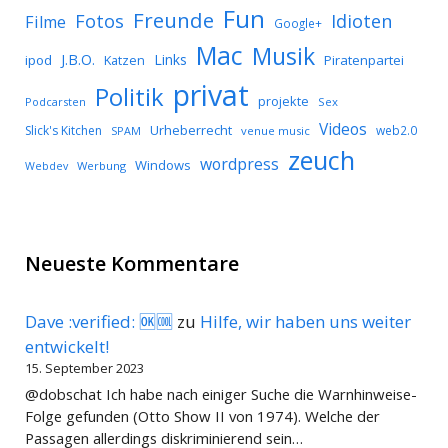
Fun
Freunde
Idioten
Fotos
Filme
Google+
Mac
Musik
J.B.O.
Links
ipod
Katzen
Piratenpartei
privat
Politik
projekte
Podcarsten
Sex
Videos
Urheberrecht
Slick's Kitchen
web2.0
SPAM
venue music
zeuch
wordpress
Windows
Werbung
Webdev
Neueste Kommentare
Dave :verified: 🆗🆒
zu
Hilfe, wir haben uns weiter
entwickelt!
15. September 2023
@dobschat Ich habe nach einiger Suche die Warnhinweise-
Folge gefunden (Otto Show II von 1974). Welche der
Passagen allerdings diskriminierend sein…