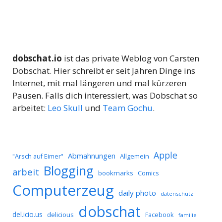
dobschat.io
ist das private Weblog von Carsten
Dobschat. Hier schreibt er seit Jahren Dinge ins
Internet, mit mal längeren und mal kürzeren
Pausen. Falls dich interessiert, was Dobschat so
arbeitet:
Leo Skull
und
Team Gochu
.
Apple
Abmahnungen
Allgemein
"Arsch auf Eimer"
Blogging
arbeit
bookmarks
Comics
Computerzeug
daily photo
datenschutz
dobschat
del.icio.us
delicious
Facebook
familie