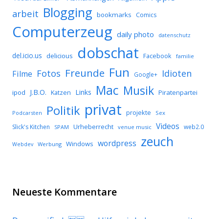
Blogging
arbeit
bookmarks
Comics
Computerzeug
daily photo
datenschutz
dobschat
del.icio.us
delicious
Facebook
familie
Fun
Freunde
Idioten
Fotos
Filme
Google+
Mac
Musik
J.B.O.
Links
ipod
Katzen
Piratenpartei
privat
Politik
projekte
Podcarsten
Sex
Videos
Urheberrecht
Slick's Kitchen
web2.0
SPAM
venue music
zeuch
wordpress
Windows
Werbung
Webdev
Neueste Kommentare