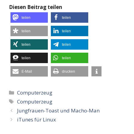
Diesen Beitrag teilen
teilen
teilen
teilen
teilen
teilen
teilen
teilen
teilen
E-Mail
drucken
Kategorien
Computerzeug
Schlagwörter
Computerzeug
Jungfrauen-Toast und Macho-Man
iTunes für Linux