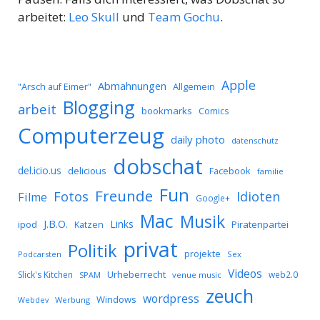
arbeitet:
Leo Skull
und
Team Gochu
.
Apple
Abmahnungen
Allgemein
"Arsch auf Eimer"
Blogging
arbeit
bookmarks
Comics
Computerzeug
daily photo
datenschutz
dobschat
del.icio.us
delicious
Facebook
familie
Fun
Freunde
Idioten
Fotos
Filme
Google+
Mac
Musik
J.B.O.
Links
ipod
Katzen
Piratenpartei
privat
Politik
projekte
Podcarsten
Sex
Videos
Urheberrecht
Slick's Kitchen
web2.0
SPAM
venue music
zeuch
wordpress
Windows
Werbung
Webdev