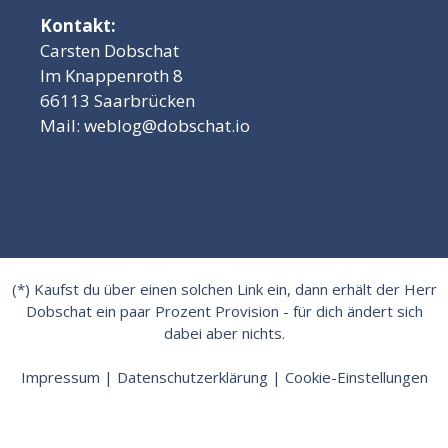
Kontakt:
Carsten Dobschat
Im Knappenroth 8
66113 Saarbrücken
Mail:
weblog@dobschat.io
(*) Kaufst du über einen solchen Link ein, dann erhält der Herr
Dobschat ein paar Prozent Provision - für dich ändert sich
dabei aber nichts.
Impressum
|
Datenschutzerklärung
|
Cookie-Einstellungen