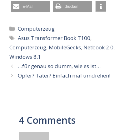
E-Mail
drucken
Kategorien
Computerzeug
Schlagwörter
Asus Transformer Book T100
,
Computerzeug
,
MobileGeeks
,
Netbook 2.0
,
Windows 8.1
…für genau so dumm, wie es ist…
Opfer? Täter? Einfach mal umdrehen!
4 Comments