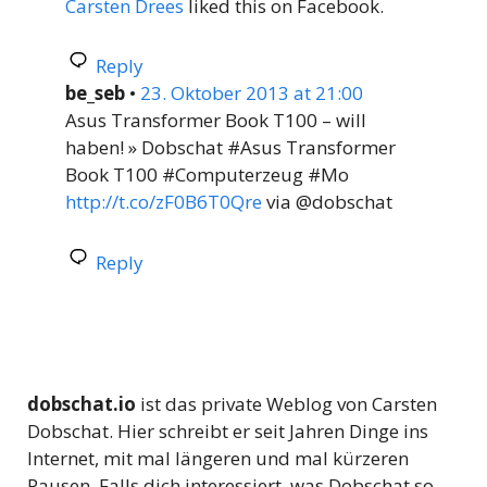
Carsten Drees
liked this on Facebook.
Reply
be_seb
•
23. Oktober 2013 at 21:00
Asus Transformer Book T100 – will
haben! » Dobschat #Asus Transformer
Book T100 #Computerzeug #Mo
http://t.co/zF0B6T0Qre
via @dobschat
Reply
dobschat.io
ist das private Weblog von Carsten
Dobschat. Hier schreibt er seit Jahren Dinge ins
Internet, mit mal längeren und mal kürzeren
Pausen. Falls dich interessiert, was Dobschat so