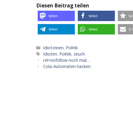
Diesen Beitrag teilen
teilen
teilen
te
teilen
teilen
E-
Kategorien
Idiot:innen
,
Politik
Schlagwörter
Idioten
,
Politik
,
zeuch
rel=nofollow noch mal…
Cola-Automaten hacken