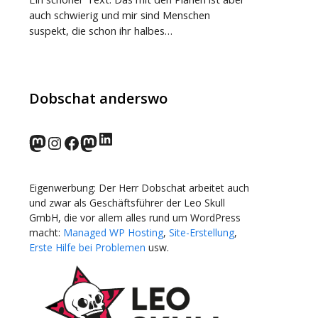
auch schwierig und mir sind Menschen
suspekt, die schon ihr halbes…
Dobschat anderswo
LinkedIn
norden.social
Instagram
Facebook
wp-punks.social
Eigenwerbung: Der Herr Dobschat arbeitet auch
und zwar als Geschäftsführer der Leo Skull
GmbH, die vor allem alles rund um WordPress
macht:
Managed WP Hosting
,
Site-Erstellung
,
Erste Hilfe bei Problemen
usw.