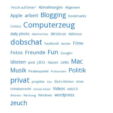
Abmahnungen
Allgemein
"Arsch auf Eimer"
Blogging
arbeit
Apple
bookmarks
Computerzeug
Comics
daily photo
del.icio.us
delicious
datenschutz
dobschat
Filme
Facebook
familie
Fun
Freunde
Fotos
Google+
Mac
Idioten
J.B.O.
Links
ipod
Katzen
Musik
Politik
Piratenpartei
Podcarsten
privat
projekte
Slick's Kitchen
Sex
SPAM
Videos
Urheberrecht
web2.0
venue music
wordpress
Windows
Werbung
Webdev
zeuch