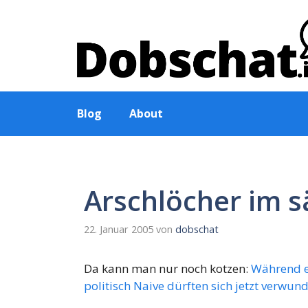
Zum
Inhalt
springen
Blog
About
Arschlöcher im 
22. Januar 2005
von
dobschat
Da kann man nur noch kotzen:
Während ei
politisch Naive dürften sich jetzt verwun