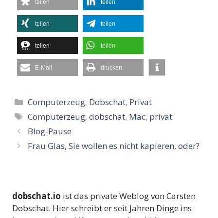
teilen
teilen
teilen
teilen
teilen
teilen
E-Mail
drucken
Kategorien
Computerzeug
,
Dobschat
,
Privat
Schlagwörter
Computerzeug
,
dobschat
,
Mac
,
privat
Blog-Pause
Frau Glas, Sie wollen es nicht kapieren, oder?
dobschat.io
ist das private Weblog von Carsten
Dobschat. Hier schreibt er seit Jahren Dinge ins