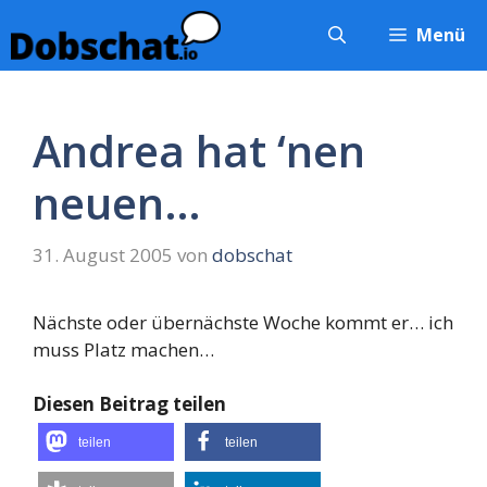
Zum
Menü
Inhalt
springen
Andrea hat ‘nen
neuen…
31. August 2005
von
dobschat
Nächste oder übernächste Woche kommt er… ich
muss Platz machen…
Diesen Beitrag teilen
teilen
teilen