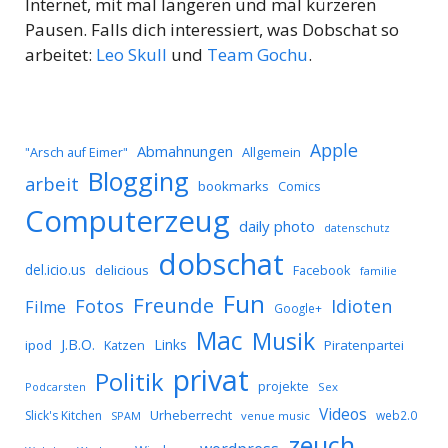
Internet, mit mal längeren und mal kürzeren
Pausen. Falls dich interessiert, was Dobschat so
arbeitet:
Leo Skull
und
Team Gochu
.
Apple
Abmahnungen
Allgemein
"Arsch auf Eimer"
Blogging
arbeit
bookmarks
Comics
Computerzeug
daily photo
datenschutz
dobschat
del.icio.us
delicious
Facebook
familie
Fun
Freunde
Idioten
Fotos
Filme
Google+
Mac
Musik
J.B.O.
Links
ipod
Katzen
Piratenpartei
privat
Politik
projekte
Podcarsten
Sex
Videos
Urheberrecht
Slick's Kitchen
web2.0
SPAM
venue music
zeuch