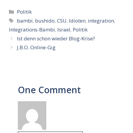
Kategorien
Politik
Schlagwörter
bambi
,
bushido
,
CSU
,
Idioten
,
integration
,
Integrations-Bambi
,
Israel
,
Politik
Ist denn schon wieder Blog-Krise?
J.B.O. Online-Gig
One Comment