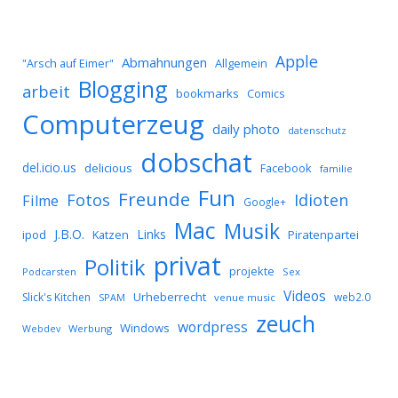
Apple
Abmahnungen
Allgemein
"Arsch auf Eimer"
Blogging
arbeit
bookmarks
Comics
Computerzeug
daily photo
datenschutz
dobschat
del.icio.us
delicious
Facebook
familie
Fun
Freunde
Idioten
Fotos
Filme
Google+
Mac
Musik
J.B.O.
Links
ipod
Katzen
Piratenpartei
privat
Politik
projekte
Podcarsten
Sex
Videos
Urheberrecht
Slick's Kitchen
web2.0
SPAM
venue music
zeuch
wordpress
Windows
Werbung
Webdev