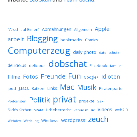
Apple
Abmahnungen
Allgemein
"Arsch auf Eimer"
Blogging
arbeit
bookmarks
Comics
Computerzeug
daily photo
datenschutz
dobschat
del.icio.us
delicious
Facebook
familie
Fun
Freunde
Idioten
Fotos
Filme
Google+
Mac
Musik
J.B.O.
Links
ipod
Katzen
Piratenpartei
privat
Politik
projekte
Podcarsten
Sex
Videos
Urheberrecht
Slick's Kitchen
web2.0
SPAM
venue music
zeuch
wordpress
Windows
Werbung
Webdev