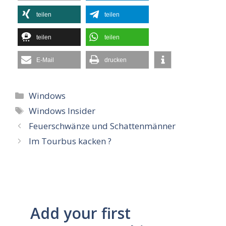
teilen
teilen
teilen
teilen
E-Mail
drucken
Kategorien
Windows
Schlagwörter
Windows Insider
Feuerschwänze und Schattenmänner
Im Tourbus kacken ?
Add your first