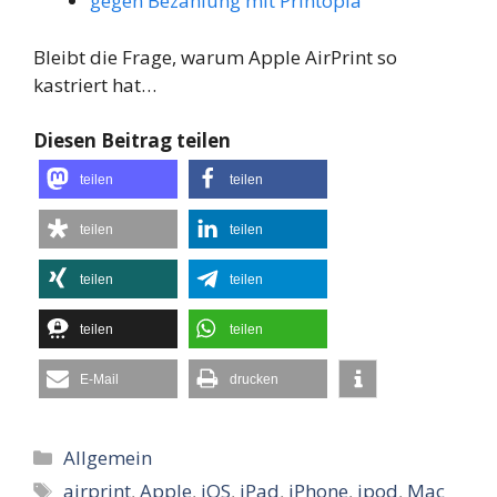
gegen Bezahlung mit Printopia
Bleibt die Frage, warum Apple AirPrint so
kastriert hat…
Diesen Beitrag teilen
teilen
teilen
teilen
teilen
teilen
teilen
teilen
teilen
E-Mail
drucken
Kategorien
Allgemein
Schlagwörter
airprint
,
Apple
,
iOS
,
iPad
,
iPhone
,
ipod
,
Mac