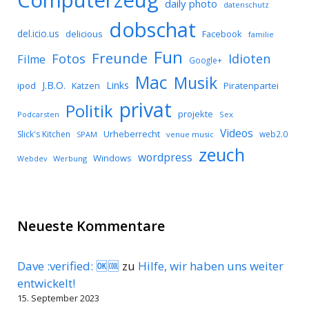
Computerzeug
daily photo
datenschutz
dobschat
del.icio.us
delicious
Facebook
familie
Fun
Freunde
Idioten
Fotos
Filme
Google+
Mac
Musik
J.B.O.
Links
ipod
Katzen
Piratenpartei
privat
Politik
projekte
Podcarsten
Sex
Videos
Urheberrecht
Slick's Kitchen
web2.0
SPAM
venue music
zeuch
wordpress
Windows
Werbung
Webdev
Neueste Kommentare
Dave :verified: 🆗🆒
zu
Hilfe, wir haben uns weiter
entwickelt!
15. September 2023