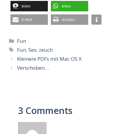
teilen
teilen
E-Mail
drucken
Kategorien
Fun
Schlagwörter
Fun
,
Sex
,
zeuch
Kleinere PDFs mit Mac OS X
Verschoben…
3 Comments