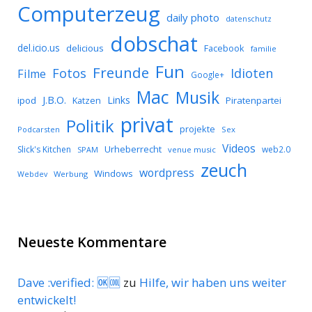
Computerzeug
daily photo
datenschutz
dobschat
del.icio.us
delicious
Facebook
familie
Fun
Freunde
Idioten
Fotos
Filme
Google+
Mac
Musik
J.B.O.
Links
ipod
Katzen
Piratenpartei
privat
Politik
projekte
Podcarsten
Sex
Videos
Urheberrecht
Slick's Kitchen
web2.0
SPAM
venue music
zeuch
wordpress
Windows
Werbung
Webdev
Neueste Kommentare
Dave :verified: 🆗🆒
zu
Hilfe, wir haben uns weiter
entwickelt!