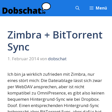
Zum
Menü
Inhalt
springen
Zimbra + BitTorrent
Sync
1. Februar 2014
von
dobschat
Ich bin ja wirklich zufrieden mit Zimbra, nur
eines stört mich: Die Dateiablage lässt sich zwar
per WebDAV ansprechen, aber ist nicht
kompatibel zu OmniPresence, es gibt also keinen
bequemen Hintergrund-Sync wie bei Dropbox.
Doof. Einen entsprechenden Hintergrund-Sync
beherrscht aber BitTorrent Sync, aber dafür hat