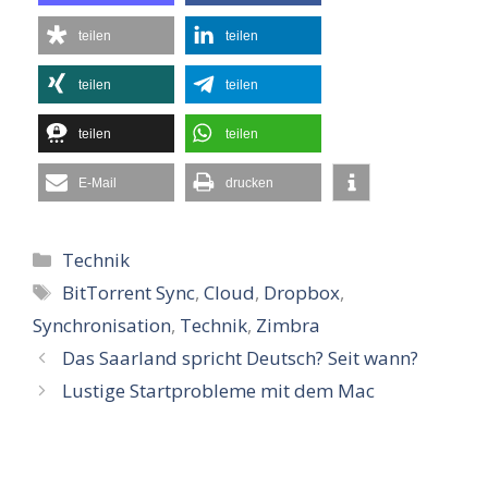
teilen
teilen
teilen
teilen
teilen
teilen
E-Mail
drucken
Kategorien
Technik
Schlagwörter
BitTorrent Sync
,
Cloud
,
Dropbox
,
Synchronisation
,
Technik
,
Zimbra
Das Saarland spricht Deutsch? Seit wann?
Lustige Startprobleme mit dem Mac