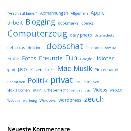
Apple
Abmahnungen
Allgemein
"Arsch auf Eimer"
Blogging
arbeit
bookmarks
Comics
Computerzeug
daily photo
datenschutz
dobschat
del.icio.us
delicious
Facebook
familie
Fun
Freunde
Idioten
Fotos
Filme
Google+
Mac
Musik
J.B.O.
Links
ipod
Katzen
Piratenpartei
privat
Politik
projekte
Podcarsten
Sex
Videos
Urheberrecht
Slick's Kitchen
web2.0
SPAM
venue music
zeuch
wordpress
Windows
Werbung
Webdev
Neueste Kommentare