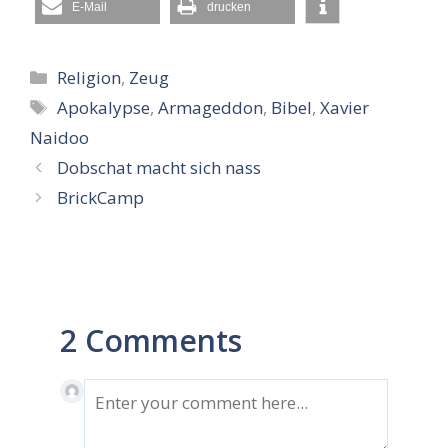
E-Mail
drucken
Kategorien
Religion
,
Zeug
Schlagwörter
Apokalypse
,
Armageddon
,
Bibel
,
Xavier
Naidoo
Dobschat macht sich nass
BrickCamp
2 Comments