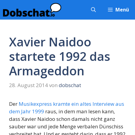
Zum
Menü
Inhalt
springen
Xavier Naidoo
startete 1992 das
Armageddon
28. August 2014
von
dobschat
Der
Musikexpress kramte ein altes Interview aus
dem Jahr 1999
raus, in dem man lesen kann,
dass Xavier Naidoo schon damals nicht ganz
sauber war und jede Menge verbalen Dünschiss
verbreitet hat. Und er gesteht darin, dass er 1992