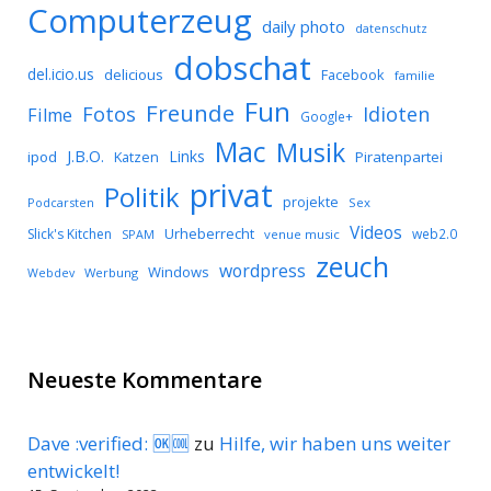
Computerzeug
daily photo
datenschutz
dobschat
del.icio.us
delicious
Facebook
familie
Fun
Freunde
Idioten
Fotos
Filme
Google+
Mac
Musik
J.B.O.
Links
ipod
Katzen
Piratenpartei
privat
Politik
projekte
Podcarsten
Sex
Videos
Urheberrecht
Slick's Kitchen
web2.0
SPAM
venue music
zeuch
wordpress
Windows
Werbung
Webdev
Neueste Kommentare
Dave :verified: 🆗🆒
zu
Hilfe, wir haben uns weiter
entwickelt!