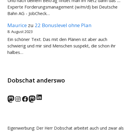
Und nach deinem Beitrag findet man im Netz dann das ....
Experte Forderungsmanagement (w/m/d) bei Deutsche
Bahn AG - JobCheck…
Maurice
zu
22 Bonuslevel ohne Plan
8. August 2023
Ein schöner Text. Das mit den Plänen ist aber auch
schwierig und mir sind Menschen suspekt, die schon ihr
halbes…
Dobschat anderswo
LinkedIn
norden.social
Instagram
Facebook
wp-punks.social
Eigenwerbung: Der Herr Dobschat arbeitet auch und zwar als