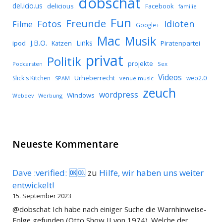
dobschat
del.icio.us
delicious
Facebook
familie
Fun
Freunde
Idioten
Fotos
Filme
Google+
Mac
Musik
J.B.O.
Links
ipod
Katzen
Piratenpartei
privat
Politik
projekte
Podcarsten
Sex
Videos
Urheberrecht
Slick's Kitchen
web2.0
SPAM
venue music
zeuch
wordpress
Windows
Werbung
Webdev
Neueste Kommentare
Dave :verified: 🆗🆒
zu
Hilfe, wir haben uns weiter
entwickelt!
15. September 2023
@dobschat Ich habe nach einiger Suche die Warnhinweise-
Folge gefunden (Otto Show II von 1974). Welche der