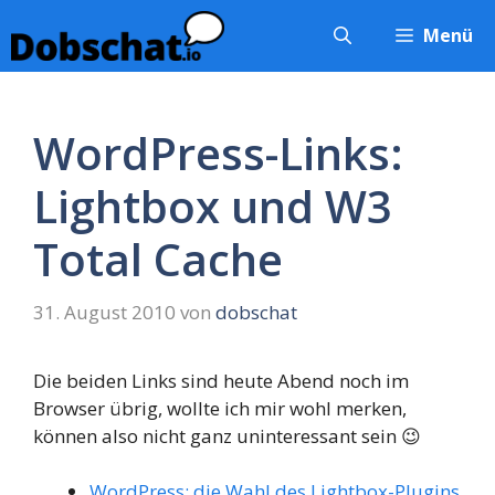
Zum
Menü
Inhalt
springen
WordPress-Links:
Lightbox und W3
Total Cache
31. August 2010
von
dobschat
Die beiden Links sind heute Abend noch im
Browser übrig, wollte ich mir wohl merken,
können also nicht ganz uninteressant sein 😉
WordPress: die Wahl des Lightbox-Plugins