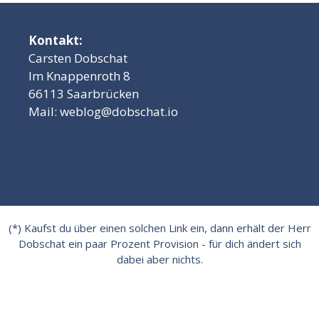
Kontakt:
Carsten Dobschat
Im Knappenroth 8
66113 Saarbrücken
Mail:
weblog@dobschat.io
(*) Kaufst du über einen solchen Link ein, dann erhält der Herr
Dobschat ein paar Prozent Provision - für dich ändert sich
dabei aber nichts.
Impressum
|
Datenschutzerklärung
|
Cookie-Einstellungen