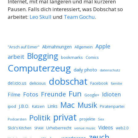
Internet, mit mal längeren und mal kürzeren
Pausen. Falls dich interessiert, was Dobschat so
arbeitet:
Leo Skull
und
Team Gochu
.
Apple
Abmahnungen
Allgemein
"Arsch auf Eimer"
Blogging
arbeit
bookmarks
Comics
Computerzeug
daily photo
datenschutz
dobschat
del.icio.us
delicious
Facebook
familie
Fun
Freunde
Idioten
Fotos
Filme
Google+
Mac
Musik
J.B.O.
Links
ipod
Katzen
Piratenpartei
privat
Politik
projekte
Podcarsten
Sex
Videos
Urheberrecht
Slick's Kitchen
web2.0
SPAM
venue music
zeuch