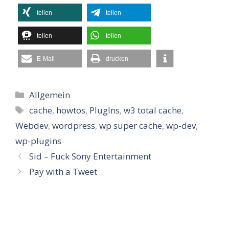
teilen
teilen
teilen
teilen
E-Mail
drucken
Kategorien
Allgemein
Schlagwörter
cache
,
howtos
,
PlugIns
,
w3 total cache
,
Webdev
,
wordpress
,
wp super cache
,
wp-dev
,
wp-plugins
Sid – Fuck Sony Entertainment
Pay with a Tweet