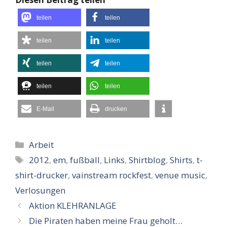
teilen
teilen
teilen
teilen
teilen
teilen
teilen
teilen
E-Mail
drucken
Kategorien
Arbeit
Schlagwörter
2012
,
em
,
fußball
,
Links
,
Shirtblog
,
Shirts
,
t-
shirt-drucker
,
vainstream rockfest
,
venue music
,
Verlosungen
Aktion KLEHRANLAGE
Die Piraten haben meine Frau geholt…