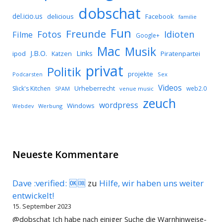
dobschat
del.icio.us
delicious
Facebook
familie
Fun
Freunde
Idioten
Fotos
Filme
Google+
Mac
Musik
J.B.O.
Links
ipod
Katzen
Piratenpartei
privat
Politik
projekte
Podcarsten
Sex
Videos
Urheberrecht
Slick's Kitchen
web2.0
SPAM
venue music
zeuch
wordpress
Windows
Werbung
Webdev
Neueste Kommentare
Dave :verified: 🆗🆒
zu
Hilfe, wir haben uns weiter
entwickelt!
15. September 2023
@dobschat Ich habe nach einiger Suche die Warnhinweise-