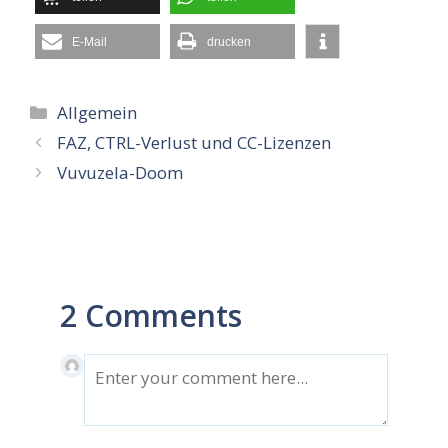
E-Mail
drucken
Kategorien
Allgemein
FAZ, CTRL-Verlust und CC-Lizenzen
Vuvuzela-Doom
2 Comments