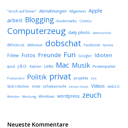
Apple
Abmahnungen
Allgemein
"Arsch auf Eimer"
Blogging
arbeit
bookmarks
Comics
Computerzeug
daily photo
datenschutz
dobschat
del.icio.us
delicious
Facebook
familie
Fun
Freunde
Idioten
Fotos
Filme
Google+
Mac
Musik
J.B.O.
Links
ipod
Katzen
Piratenpartei
privat
Politik
projekte
Podcarsten
Sex
Videos
Urheberrecht
Slick's Kitchen
web2.0
SPAM
venue music
zeuch
wordpress
Windows
Werbung
Webdev
Neueste Kommentare