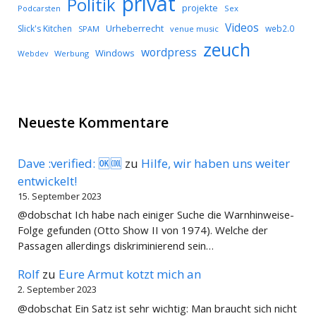
privat
Politik
projekte
Podcarsten
Sex
Videos
Urheberrecht
Slick's Kitchen
web2.0
SPAM
venue music
zeuch
wordpress
Windows
Werbung
Webdev
Neueste Kommentare
Dave :verified: 🆗🆒
zu
Hilfe, wir haben uns weiter
entwickelt!
15. September 2023
@dobschat Ich habe nach einiger Suche die Warnhinweise-
Folge gefunden (Otto Show II von 1974). Welche der
Passagen allerdings diskriminierend sein…
Rolf
zu
Eure Armut kotzt mich an
2. September 2023
@dobschat Ein Satz ist sehr wichtig: Man braucht sich nicht