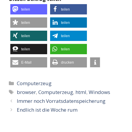
teilen
teilen
teilen
teilen
teilen
teilen
teilen
teilen
E-Mail
drucken
Kategorien
Computerzeug
Schlagwörter
browser
,
Computerzeug
,
html
,
Windows
Immer noch Vorratsdatenspeicherung
Endlich ist die Woche rum