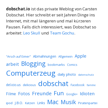
dobschat.io
ist das private Weblog von Carsten
Dobschat. Hier schreibt er seit Jahren Dinge ins
Internet, mit mal längeren und mal kürzeren
Pausen. Falls dich interessiert, was Dobschat so
arbeitet:
Leo Skull
und
Team Gochu
.
Apple
Abmahnungen
Allgemein
"Arsch auf Eimer"
Blogging
arbeit
bookmarks
Comics
Computerzeug
daily photo
datenschutz
dobschat
del.icio.us
delicious
Facebook
familie
Fun
Freunde
Idioten
Fotos
Filme
Google+
Mac
Musik
J.B.O.
Links
ipod
Katzen
Piratenpartei