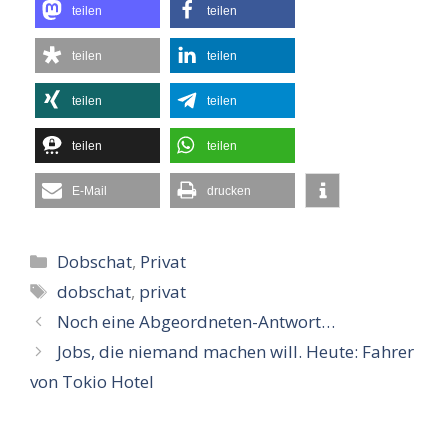
teilen
teilen
teilen
teilen
teilen
teilen
teilen
teilen
E-Mail
drucken
Kategorien
Dobschat
,
Privat
Schlagwörter
dobschat
,
privat
Noch eine Abgeordneten-Antwort…
Jobs, die niemand machen will. Heute: Fahrer
von Tokio Hotel