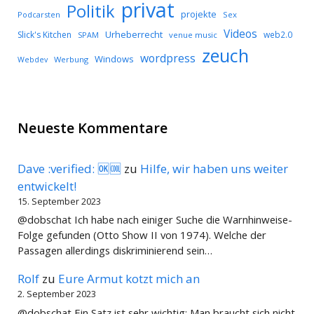
privat
Politik
projekte
Podcarsten
Sex
Videos
Urheberrecht
Slick's Kitchen
web2.0
SPAM
venue music
zeuch
wordpress
Windows
Werbung
Webdev
Neueste Kommentare
Dave :verified: 🆗🆒
zu
Hilfe, wir haben uns weiter
entwickelt!
15. September 2023
@dobschat Ich habe nach einiger Suche die Warnhinweise-
Folge gefunden (Otto Show II von 1974). Welche der
Passagen allerdings diskriminierend sein…
Rolf
zu
Eure Armut kotzt mich an
2. September 2023
@dobschat Ein Satz ist sehr wichtig: Man braucht sich nicht