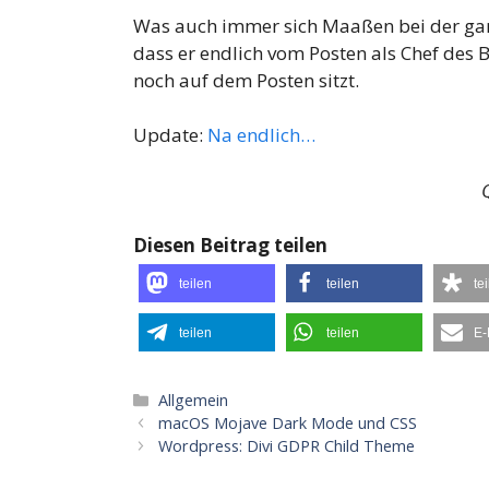
Was auch immer sich Maaßen bei der ganz
dass er endlich vom Posten als Chef des 
noch auf dem Posten sitzt.
Update:
Na endlich…
Diesen Beitrag teilen
teilen
teilen
te
teilen
teilen
E-
Kategorien
Allgemein
macOS Mojave Dark Mode und CSS
Wordpress: Divi GDPR Child Theme