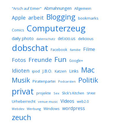
Abmahnungen
Allgemein
"Arsch auf Eimer"
Blogging
arbeit
Apple
bookmarks
Computerzeug
Comics
daily photo
del.icio.us
delicious
datenschutz
dobschat
Filme
Facebook
familie
Fun
Freunde
Fotos
Google+
Mac
Idioten
J.B.O.
Links
ipod
Katzen
Musik
Politik
Piratenpartei
Podcarsten
privat
projekte
Slick's Kitchen
Sex
SPAM
Videos
Urheberrecht
web2.0
venue music
wordpress
Windows
Werbung
Webdev
zeuch