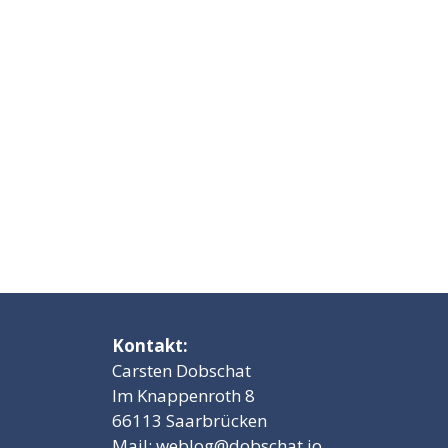
Kontakt:
Carsten Dobschat
Im Knappenroth 8
66113 Saarbrücken
Mail:
weblog@dobschat.io