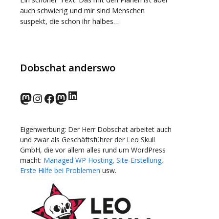
auch schwierig und mir sind Menschen
suspekt, die schon ihr halbes…
Dobschat anderswo
LinkedIn
norden.social
Instagram
Facebook
wp-punks.social
Eigenwerbung: Der Herr Dobschat arbeitet auch
und zwar als Geschäftsführer der Leo Skull
GmbH, die vor allem alles rund um WordPress
macht:
Managed WP Hosting
,
Site-Erstellung
,
Erste Hilfe bei Problemen
usw.