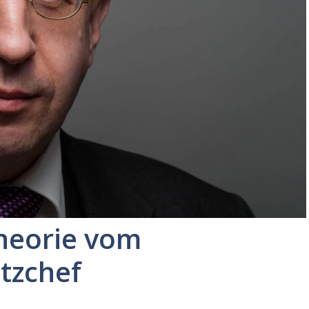
heorie vom
tzchef