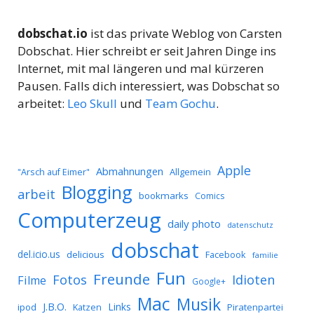
dobschat.io
ist das private Weblog von Carsten
Dobschat. Hier schreibt er seit Jahren Dinge ins
Internet, mit mal längeren und mal kürzeren
Pausen. Falls dich interessiert, was Dobschat so
arbeitet:
Leo Skull
und
Team Gochu
.
Apple
Abmahnungen
Allgemein
"Arsch auf Eimer"
Blogging
arbeit
bookmarks
Comics
Computerzeug
daily photo
datenschutz
dobschat
del.icio.us
delicious
Facebook
familie
Fun
Freunde
Idioten
Fotos
Filme
Google+
Mac
Musik
J.B.O.
Links
ipod
Katzen
Piratenpartei