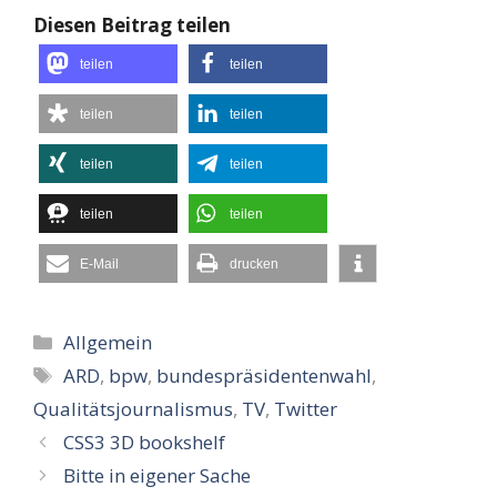
Diesen Beitrag teilen
teilen
teilen
teilen
teilen
teilen
teilen
teilen
teilen
E-Mail
drucken
Kategorien
Allgemein
Schlagwörter
ARD
,
bpw
,
bundespräsidentenwahl
,
Qualitätsjournalismus
,
TV
,
Twitter
CSS3 3D bookshelf
Bitte in eigener Sache