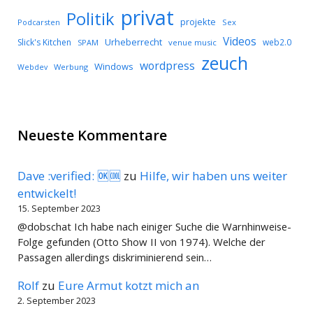
privat
Politik
projekte
Podcarsten
Sex
Videos
Urheberrecht
Slick's Kitchen
web2.0
SPAM
venue music
zeuch
wordpress
Windows
Werbung
Webdev
Neueste Kommentare
Dave :verified: 🆗🆒
zu
Hilfe, wir haben uns weiter
entwickelt!
15. September 2023
@dobschat Ich habe nach einiger Suche die Warnhinweise-
Folge gefunden (Otto Show II von 1974). Welche der
Passagen allerdings diskriminierend sein…
Rolf
zu
Eure Armut kotzt mich an
2. September 2023