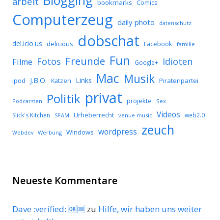
Blogging
arbeit
bookmarks
Comics
Computerzeug
daily photo
datenschutz
dobschat
del.icio.us
delicious
Facebook
familie
Fun
Freunde
Idioten
Fotos
Filme
Google+
Mac
Musik
J.B.O.
Links
ipod
Katzen
Piratenpartei
privat
Politik
projekte
Podcarsten
Sex
Videos
Urheberrecht
Slick's Kitchen
web2.0
SPAM
venue music
zeuch
wordpress
Windows
Werbung
Webdev
Neueste Kommentare
Dave :verified: 🆗🆒
zu
Hilfe, wir haben uns weiter