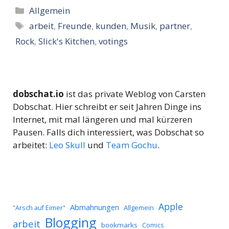
Kategorien
Allgemein
Schlagwörter
arbeit
,
Freunde
,
kunden
,
Musik
,
partner
,
Rock
,
Slick's Kitchen
,
votings
dobschat.io
ist das private Weblog von Carsten
Dobschat. Hier schreibt er seit Jahren Dinge ins
Internet, mit mal längeren und mal kürzeren
Pausen. Falls dich interessiert, was Dobschat so
arbeitet:
Leo Skull
und
Team Gochu
.
Apple
Abmahnungen
Allgemein
"Arsch auf Eimer"
Blogging
arbeit
bookmarks
Comics