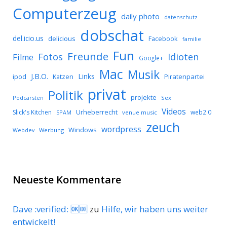
Computerzeug
daily photo
datenschutz
dobschat
del.icio.us
delicious
Facebook
familie
Fun
Freunde
Idioten
Fotos
Filme
Google+
Mac
Musik
J.B.O.
Links
ipod
Katzen
Piratenpartei
privat
Politik
projekte
Podcarsten
Sex
Videos
Urheberrecht
Slick's Kitchen
web2.0
SPAM
venue music
zeuch
wordpress
Windows
Werbung
Webdev
Neueste Kommentare
Dave :verified: 🆗🆒
zu
Hilfe, wir haben uns weiter
entwickelt!