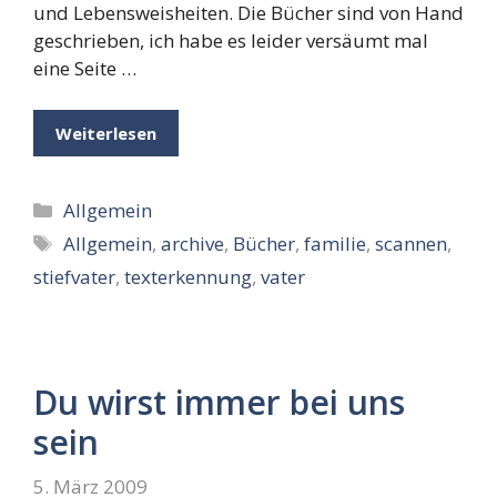
und Lebensweisheiten. Die Bücher sind von Hand
geschrieben, ich habe es leider versäumt mal
eine Seite …
Weiterlesen
Kategorien
Allgemein
Schlagwörter
Allgemein
,
archive
,
Bücher
,
familie
,
scannen
,
stiefvater
,
texterkennung
,
vater
Du wirst immer bei uns
sein
5. März 2009