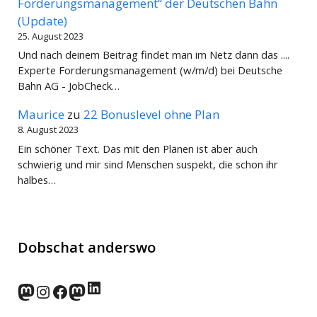
Forderungsmanagement“ der Deutschen Bahn
(Update)
25. August 2023
Und nach deinem Beitrag findet man im Netz dann das ....
Experte Forderungsmanagement (w/m/d) bei Deutsche
Bahn AG - JobCheck…
Maurice
zu
22 Bonuslevel ohne Plan
8. August 2023
Ein schöner Text. Das mit den Plänen ist aber auch
schwierig und mir sind Menschen suspekt, die schon ihr
halbes…
Dobschat anderswo
LinkedIn
norden.social
Instagram
Facebook
wp-punks.social