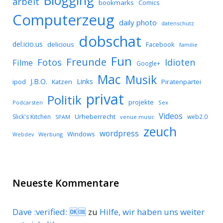
Blogging
arbeit
bookmarks
Comics
Computerzeug
daily photo
datenschutz
dobschat
del.icio.us
delicious
Facebook
familie
Fun
Freunde
Idioten
Fotos
Filme
Google+
Mac
Musik
J.B.O.
Links
ipod
Katzen
Piratenpartei
privat
Politik
projekte
Podcarsten
Sex
Videos
Urheberrecht
Slick's Kitchen
web2.0
SPAM
venue music
zeuch
wordpress
Windows
Werbung
Webdev
Neueste Kommentare
Dave :verified: 🆗🆒
zu
Hilfe, wir haben uns weiter