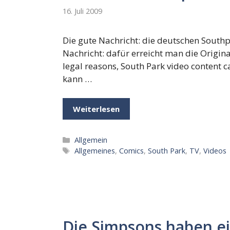
16. Juli 2009
Die gute Nachricht: die deutschen Southpar
Nachricht: dafür erreicht man die Origina
legal reasons, South Park video content 
kann …
Weiterlesen
Kategorien
Allgemein
Schlagwörter
Allgemeines
,
Comics
,
South Park
,
TV
,
Videos
Die Simpsons haben ei