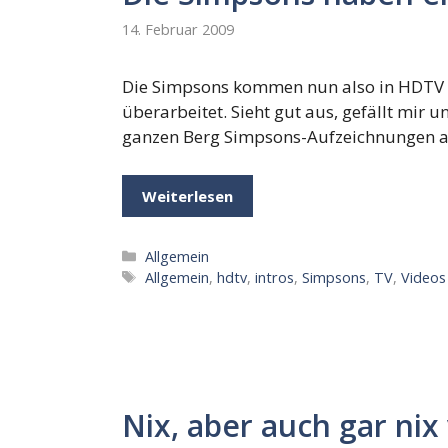
14. Februar 2009
Die Simpsons kommen nun also in HDTV un
überarbeitet. Sieht gut aus, gefällt mir 
ganzen Berg Simpsons-Aufzeichnungen auf
Weiterlesen
Kategorien
Allgemein
Schlagwörter
Allgemein
,
hdtv
,
intros
,
Simpsons
,
TV
,
Videos
Nix, aber auch gar nix