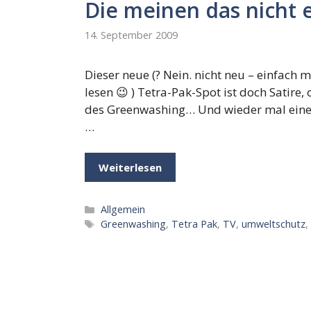
Die meinen das nicht e
14. September 2009
Dieser neue (? Nein. nicht neu – einfac
lesen 😉 ) Tetra-Pak-Spot ist doch Satire,
des Greenwashing… Und wieder mal eine
…
Weiterlesen
Kategorien
Allgemein
Schlagwörter
Greenwashing
,
Tetra Pak
,
TV
,
umweltschutz