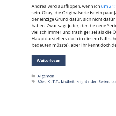
Andrea wird ausflippen, wenn ich
um 21:
sein. Okay, die Originalserie ist ein paar 
der einzige Grund dafür, sich nicht dafü
haben. Zwar sagt jeder, der die neue Ser
viel schlimmer und trashiger sei als die 
Hauptdarstellers doch in diesem Fall sch
bedeuten müsste), aber Ihr kennt doch 
Weiterlesen
Kategorien
Allgemein
Schlagwörter
80er
,
K.I.T.T.
,
kindheit
,
knight rider
,
Serien
,
tr