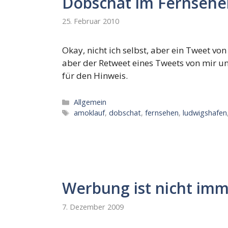
Dobschat im Fernsehe
25. Februar 2010
Okay, nicht ich selbst, aber ein Tweet vo
aber der Retweet eines Tweets von mir u
für den Hinweis.
Kategorien
Allgemein
Schlagwörter
amoklauf
,
dobschat
,
fernsehen
,
ludwigshafen
Werbung ist nicht imm
7. Dezember 2009