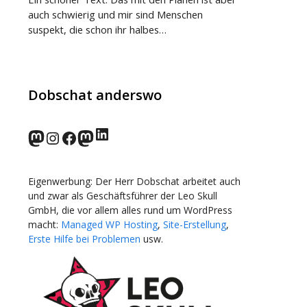
auch schwierig und mir sind Menschen
suspekt, die schon ihr halbes…
Dobschat anderswo
LinkedIn
norden.social
Instagram
Facebook
wp-punks.social
Eigenwerbung: Der Herr Dobschat arbeitet auch
und zwar als Geschäftsführer der Leo Skull
GmbH, die vor allem alles rund um WordPress
macht:
Managed WP Hosting
,
Site-Erstellung
,
Erste Hilfe bei Problemen
usw.