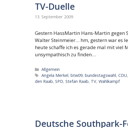
TV-Duelle
13. September 2009
Gestern HassMartin Hans-Martin gegen S
Walter Steinmeier… hm, gestern war es le
heute schaffe ich es gerade mal mit viel
unsympathisch zu finden…
Kategorien
Allgemein
Schlagwörter
Angela Merkel
,
btw09
,
bundestagswahl
,
CDU
den Raab
,
SPD
,
Stefan Raab
,
TV
,
Wahlkampf
Deutsche Southpark-F