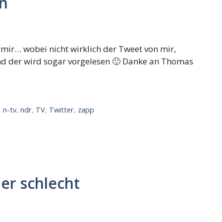
n
n mir… wobei nicht wirklich der Tweet von mir,
nd der wird sogar vorgelesen 🙂 Danke an Thomas
,
n-tv
,
ndr
,
TV
,
Twitter
,
zapp
er schlecht