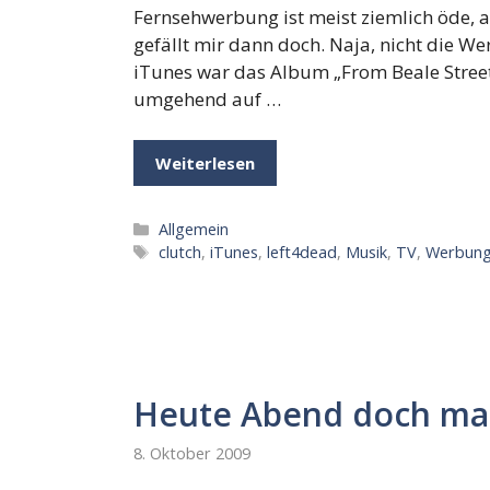
Fernsehwerbung ist meist ziemlich öde,
gefällt mir dann doch. Naja, nicht die W
iTunes war das Album „From Beale Street t
umgehend auf …
Weiterlesen
Kategorien
Allgemein
Schlagwörter
clutch
,
iTunes
,
left4dead
,
Musik
,
TV
,
Werbun
Heute Abend doch mal
8. Oktober 2009