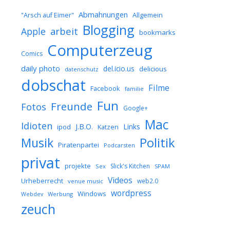
Abmahnungen
Allgemein
"Arsch auf Eimer"
Blogging
arbeit
Apple
bookmarks
Computerzeug
Comics
daily photo
del.icio.us
delicious
datenschutz
dobschat
Filme
Facebook
familie
Fun
Freunde
Fotos
Google+
Mac
Idioten
J.B.O.
Links
ipod
Katzen
Musik
Politik
Piratenpartei
Podcarsten
privat
projekte
Slick's Kitchen
Sex
SPAM
Videos
Urheberrecht
web2.0
venue music
wordpress
Windows
Werbung
Webdev
zeuch