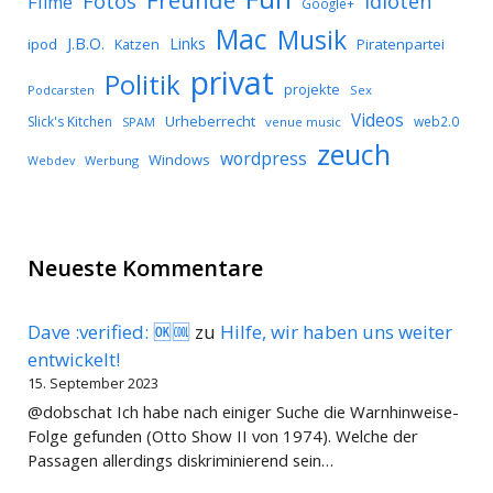
Freunde
Idioten
Fotos
Filme
Google+
Mac
Musik
J.B.O.
Links
ipod
Katzen
Piratenpartei
privat
Politik
projekte
Podcarsten
Sex
Videos
Urheberrecht
Slick's Kitchen
web2.0
SPAM
venue music
zeuch
wordpress
Windows
Werbung
Webdev
Neueste Kommentare
Dave :verified: 🆗🆒
zu
Hilfe, wir haben uns weiter
entwickelt!
15. September 2023
@dobschat Ich habe nach einiger Suche die Warnhinweise-
Folge gefunden (Otto Show II von 1974). Welche der
Passagen allerdings diskriminierend sein…