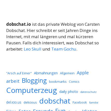
dobschat.io
ist das private Weblog von Carsten
Dobschat. Hier schreibt er seit Jahren Dinge ins
Internet, mit mal längeren und mal kürzeren
Pausen. Falls dich interessiert, was Dobschat so
arbeitet:
Leo Skull
und
Team Gochu
.
Apple
Abmahnungen
Allgemein
"Arsch auf Eimer"
Blogging
arbeit
bookmarks
Comics
Computerzeug
daily photo
datenschutz
dobschat
del.icio.us
delicious
Facebook
familie
Fun