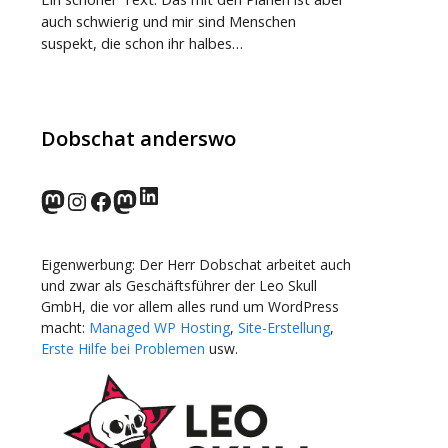
auch schwierig und mir sind Menschen
suspekt, die schon ihr halbes…
Dobschat anderswo
LinkedIn
norden.social
Instagram
Facebook
wp-punks.social
Eigenwerbung: Der Herr Dobschat arbeitet auch
und zwar als Geschäftsführer der Leo Skull
GmbH, die vor allem alles rund um WordPress
macht:
Managed WP Hosting
,
Site-Erstellung
,
Erste Hilfe bei Problemen
usw.