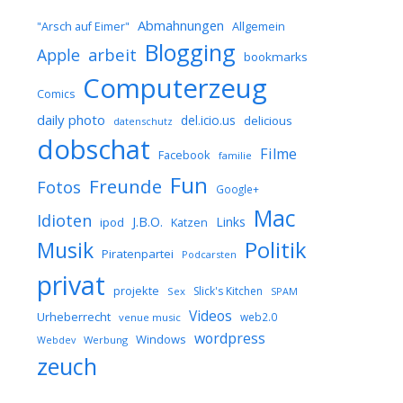
Abmahnungen
Allgemein
"Arsch auf Eimer"
Blogging
arbeit
Apple
bookmarks
Computerzeug
Comics
daily photo
del.icio.us
delicious
datenschutz
dobschat
Filme
Facebook
familie
Fun
Freunde
Fotos
Google+
Mac
Idioten
J.B.O.
Links
ipod
Katzen
Musik
Politik
Piratenpartei
Podcarsten
privat
projekte
Slick's Kitchen
Sex
SPAM
Videos
Urheberrecht
web2.0
venue music
wordpress
Windows
Werbung
Webdev
zeuch