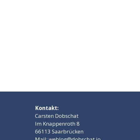
Kontakt:
Carsten Dobschat
Im Knappenroth 8
66113 Saarbrücken
Mail:
weblog@dobschat.io