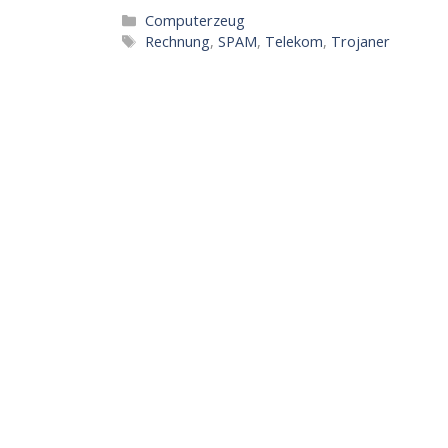
Kategorien
Computerzeug
Schlagwörter
Rechnung
,
SPAM
,
Telekom
,
Trojaner