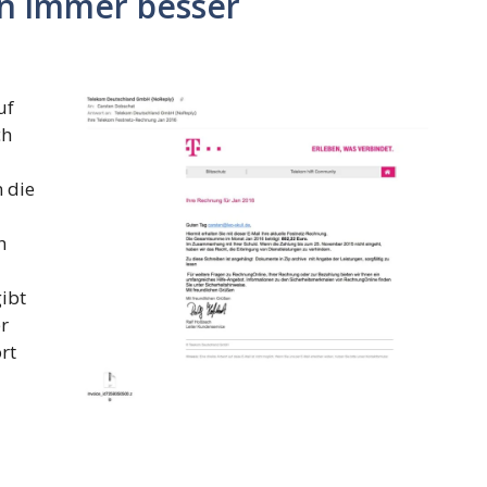
n immer besser
uf
ch
n die
h
ibt
r
rt