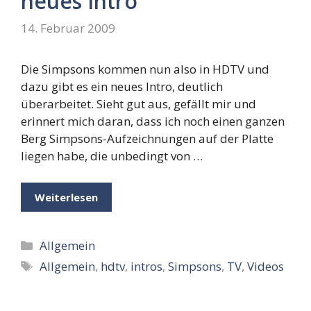
neues Intro
14. Februar 2009
Die Simpsons kommen nun also in HDTV und
dazu gibt es ein neues Intro, deutlich
überarbeitet. Sieht gut aus, gefällt mir und
erinnert mich daran, dass ich noch einen ganzen
Berg Simpsons-Aufzeichnungen auf der Platte
liegen habe, die unbedingt von …
Weiterlesen
Kategorien
Allgemein
Schlagwörter
Allgemein
,
hdtv
,
intros
,
Simpsons
,
TV
,
Videos