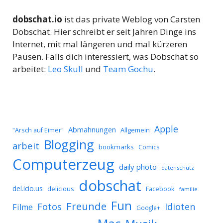
dobschat.io
ist das private Weblog von Carsten
Dobschat. Hier schreibt er seit Jahren Dinge ins
Internet, mit mal längeren und mal kürzeren
Pausen. Falls dich interessiert, was Dobschat so
arbeitet:
Leo Skull
und
Team Gochu
.
Apple
Abmahnungen
Allgemein
"Arsch auf Eimer"
Blogging
arbeit
bookmarks
Comics
Computerzeug
daily photo
datenschutz
dobschat
del.icio.us
delicious
Facebook
familie
Fun
Freunde
Idioten
Fotos
Filme
Google+