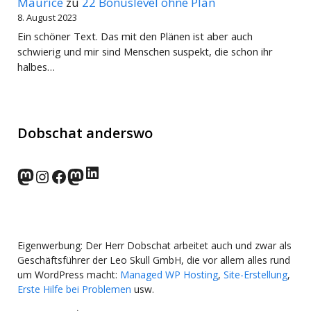
Maurice
zu
22 Bonuslevel ohne Plan
8. August 2023
Ein schöner Text. Das mit den Plänen ist aber auch
schwierig und mir sind Menschen suspekt, die schon ihr
halbes…
Dobschat anderswo
LinkedIn
norden.social
Instagram
Facebook
wp-punks.social
Eigenwerbung: Der Herr Dobschat arbeitet auch und zwar als
Geschäftsführer der Leo Skull GmbH, die vor allem alles rund
um WordPress macht:
Managed WP Hosting
,
Site-Erstellung
,
Erste Hilfe bei Problemen
usw.