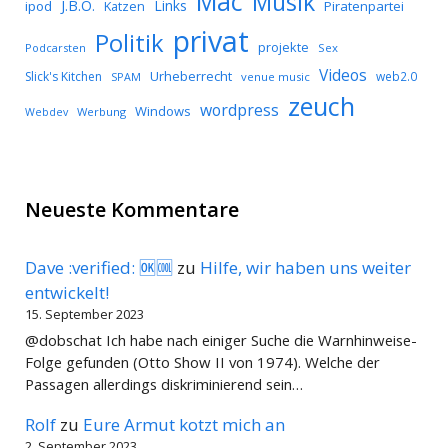
Mac
Musik
J.B.O.
Links
ipod
Katzen
Piratenpartei
privat
Politik
projekte
Podcarsten
Sex
Videos
Urheberrecht
Slick's Kitchen
web2.0
SPAM
venue music
zeuch
wordpress
Windows
Werbung
Webdev
Neueste Kommentare
Dave :verified: 🆗🆒
zu
Hilfe, wir haben uns weiter
entwickelt!
15. September 2023
@dobschat Ich habe nach einiger Suche die Warnhinweise-
Folge gefunden (Otto Show II von 1974). Welche der
Passagen allerdings diskriminierend sein…
Rolf
zu
Eure Armut kotzt mich an
2. September 2023