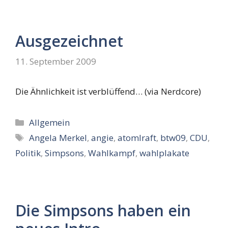
Ausgezeichnet
11. September 2009
Die Ähnlichkeit ist verblüffend… (via Nerdcore)
Kategorien
Allgemein
Schlagwörter
Angela Merkel
,
angie
,
atomlraft
,
btw09
,
CDU
,
Politik
,
Simpsons
,
Wahlkampf
,
wahlplakate
Die Simpsons haben ein