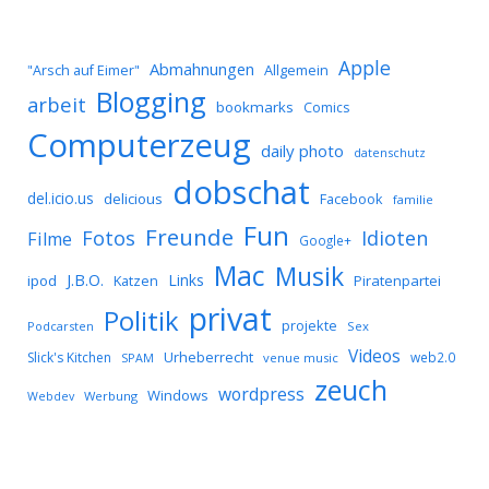
Apple
Abmahnungen
Allgemein
"Arsch auf Eimer"
Blogging
arbeit
bookmarks
Comics
Computerzeug
daily photo
datenschutz
dobschat
del.icio.us
delicious
Facebook
familie
Fun
Freunde
Idioten
Fotos
Filme
Google+
Mac
Musik
J.B.O.
Links
ipod
Katzen
Piratenpartei
privat
Politik
projekte
Podcarsten
Sex
Videos
Urheberrecht
Slick's Kitchen
web2.0
SPAM
venue music
zeuch
wordpress
Windows
Werbung
Webdev