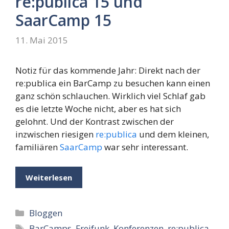
re:publica 15 und
SaarCamp 15
11. Mai 2015
Notiz für das kommende Jahr: Direkt nach der
re:publica ein BarCamp zu besuchen kann einen
ganz schön schlauchen. Wirklich viel Schlaf gab
es die letzte Woche nicht, aber es hat sich
gelohnt. Und der Kontrast zwischen der
inzwischen riesigen
re:publica
und dem kleinen,
familiären
SaarCamp
war sehr interessant.
Weiterlesen
Kategorien
Bloggen
Schlagwörter
BarCamps
,
Freifunk
,
Konferenzen
,
re:publica
,