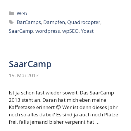
Kategorien
Web
Schlagwörter
BarCamps
,
Dampfen
,
Quadrocopter
,
SaarCamp
,
wordpress
,
wpSEO
,
Yoast
SaarCamp
19. Mai 2013
Ist ja schon fast wieder soweit: Das SaarCamp
2013 steht an. Daran hat mich eben meine
Kaffeetasse erinnert 😉 Wer ist denn dieses Jahr
noch so alles dabei? Es sind ja auch noch Plätze
frei, falls jemand bisher verpennt hat …