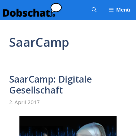
Zum
Menü
Inhalt
springen
SaarCamp
SaarCamp: Digitale
Gesellschaft
2. April 2017