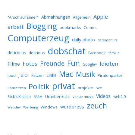
Apple
Abmahnungen
Allgemein
"Arsch auf Eimer"
Blogging
arbeit
bookmarks
Comics
Computerzeug
daily photo
datenschutz
dobschat
del.icio.us
delicious
Facebook
familie
Fun
Freunde
Idioten
Fotos
Filme
Google+
Mac
Musik
J.B.O.
Links
ipod
Katzen
Piratenpartei
privat
Politik
projekte
Podcarsten
Sex
Videos
Urheberrecht
Slick's Kitchen
web2.0
SPAM
venue music
zeuch
wordpress
Windows
Werbung
Webdev