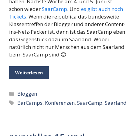
haben: Nächste Woche am 4. und 5. Juni ist
schon wieder
SaarCamp
. Und
es gibt auch noch
Tickets
. Wenn die re:publica das bundesweite
Klassentreffen der Blogger und anderer Content-
ins-Netz-Packer ist, dann ist das SaarCamp eben
das Gegenstück dazu im Saarland. Wobei
natürlich nicht nur Menschen aus dem Saarland
beim SaarCamp sind 🙂
Weiterlesen
Kategorien
Bloggen
Schlagwörter
BarCamps
,
Konferenzen
,
SaarCamp
,
Saarland