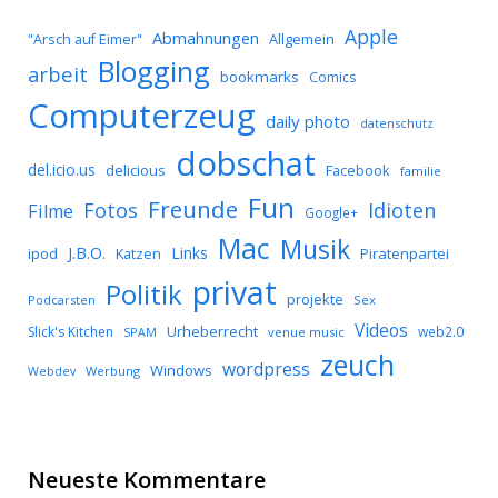
Apple
Abmahnungen
Allgemein
"Arsch auf Eimer"
Blogging
arbeit
bookmarks
Comics
Computerzeug
daily photo
datenschutz
dobschat
del.icio.us
delicious
Facebook
familie
Fun
Freunde
Idioten
Fotos
Filme
Google+
Mac
Musik
J.B.O.
Links
ipod
Katzen
Piratenpartei
privat
Politik
projekte
Podcarsten
Sex
Videos
Urheberrecht
Slick's Kitchen
web2.0
SPAM
venue music
zeuch
wordpress
Windows
Werbung
Webdev
Neueste Kommentare