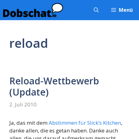
Zum
Menü
Inhalt
springen
reload
Reload-Wettbewerb
(Update)
2. Juli 2010
Ja, das mit dem
Abstimmen für Slick’s Kitchen
,
danke allen, die es getan haben. Danke auch
allen, die uns darauf aufmerksam gemacht