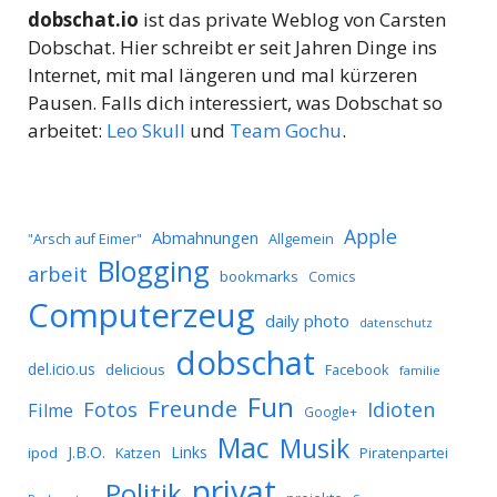
dobschat.io
ist das private Weblog von Carsten
Dobschat. Hier schreibt er seit Jahren Dinge ins
Internet, mit mal längeren und mal kürzeren
Pausen. Falls dich interessiert, was Dobschat so
arbeitet:
Leo Skull
und
Team Gochu
.
Apple
Abmahnungen
Allgemein
"Arsch auf Eimer"
Blogging
arbeit
bookmarks
Comics
Computerzeug
daily photo
datenschutz
dobschat
del.icio.us
delicious
Facebook
familie
Fun
Freunde
Idioten
Fotos
Filme
Google+
Mac
Musik
J.B.O.
Links
ipod
Katzen
Piratenpartei
privat
Politik