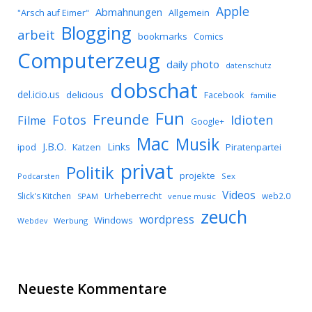
Apple
Abmahnungen
Allgemein
"Arsch auf Eimer"
Blogging
arbeit
bookmarks
Comics
Computerzeug
daily photo
datenschutz
dobschat
del.icio.us
delicious
Facebook
familie
Fun
Freunde
Idioten
Fotos
Filme
Google+
Mac
Musik
J.B.O.
Links
ipod
Katzen
Piratenpartei
privat
Politik
projekte
Podcarsten
Sex
Videos
Urheberrecht
Slick's Kitchen
web2.0
SPAM
venue music
zeuch
wordpress
Windows
Werbung
Webdev
Neueste Kommentare