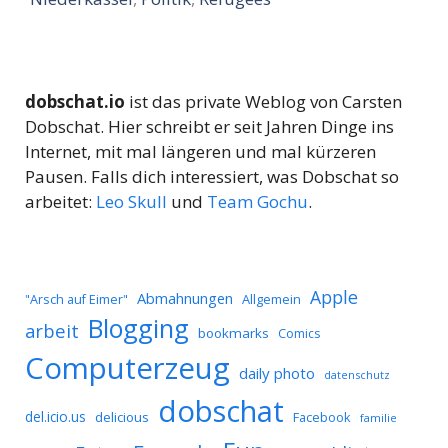
dobschat.io
ist das private Weblog von Carsten
Dobschat. Hier schreibt er seit Jahren Dinge ins
Internet, mit mal längeren und mal kürzeren
Pausen. Falls dich interessiert, was Dobschat so
arbeitet:
Leo Skull
und
Team Gochu
.
Apple
Abmahnungen
Allgemein
"Arsch auf Eimer"
Blogging
arbeit
bookmarks
Comics
Computerzeug
daily photo
datenschutz
dobschat
del.icio.us
delicious
Facebook
familie