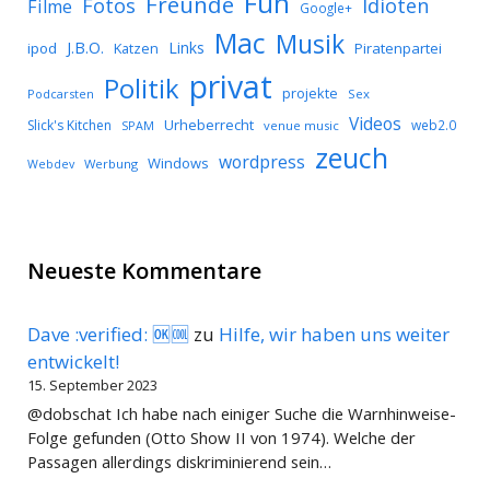
Fun
Freunde
Idioten
Fotos
Filme
Google+
Mac
Musik
J.B.O.
Links
ipod
Katzen
Piratenpartei
privat
Politik
projekte
Podcarsten
Sex
Videos
Urheberrecht
Slick's Kitchen
web2.0
SPAM
venue music
zeuch
wordpress
Windows
Werbung
Webdev
Neueste Kommentare
Dave :verified: 🆗🆒
zu
Hilfe, wir haben uns weiter
entwickelt!
15. September 2023
@dobschat Ich habe nach einiger Suche die Warnhinweise-
Folge gefunden (Otto Show II von 1974). Welche der
Passagen allerdings diskriminierend sein…