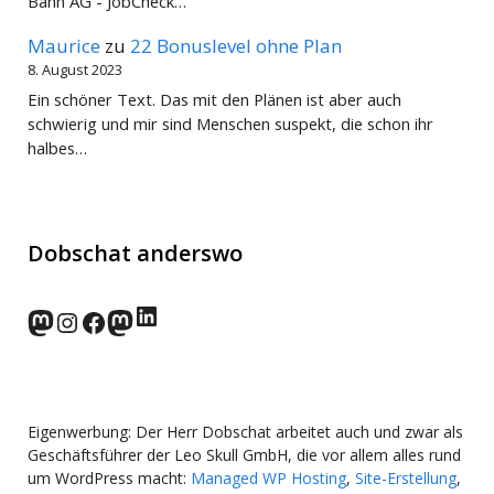
Bahn AG - JobCheck…
Maurice
zu
22 Bonuslevel ohne Plan
8. August 2023
Ein schöner Text. Das mit den Plänen ist aber auch
schwierig und mir sind Menschen suspekt, die schon ihr
halbes…
Dobschat anderswo
LinkedIn
norden.social
Instagram
Facebook
wp-punks.social
Eigenwerbung: Der Herr Dobschat arbeitet auch und zwar als
Geschäftsführer der Leo Skull GmbH, die vor allem alles rund
um WordPress macht:
Managed WP Hosting
,
Site-Erstellung
,