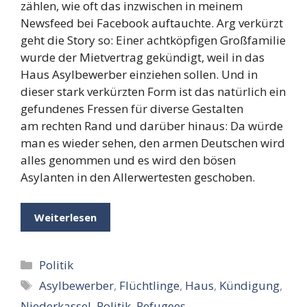
zählen, wie oft das inzwischen in meinem
Newsfeed bei Facebook auftauchte. Arg verkürzt
geht die Story so: Einer achtköpfigen Großfamilie
wurde der Mietvertrag gekündigt, weil in das
Haus Asylbewerber einziehen sollen. Und in
dieser stark verkürzten Form ist das natürlich ein
gefundenes Fressen für diverse Gestalten
am rechten Rand und darüber hinaus: Da würde
man es wieder sehen, den armen Deutschen wird
alles genommen und es wird den bösen
Asylanten in den Allerwertesten geschoben.
Weiterlesen
Kategorien
Politik
Schlagwörter
Asylbewerber
,
Flüchtlinge
,
Haus
,
Kündigung
,
Niederkassel
,
Politik
,
Refugees